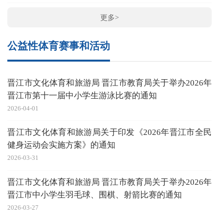
更多>
公益性体育赛事和活动
晋江市文化体育和旅游局 晋江市教育局关于举办2026年
晋江市第十一届中小学生游泳比赛的通知
2026-04-01
晋江市文化体育和旅游局关于印发《2026年晋江市全民
健身运动会实施方案》的通知
2026-03-31
晋江市文化体育和旅游局 晋江市教育局关于举办2026年
晋江市中小学生羽毛球、围棋、射箭比赛的通知
2026-03-27