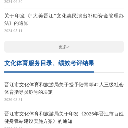
2024-06-30
关于印发《“大美晋江”文化惠民演出补助资金管理办
法》的通知
2024-05-11
更多>
文化体育服务目录、绩效考评结果
晋江市文化体育和旅游局关于授予陆青等42人三级社会
体育指导员称号的决定
2026-03-31
晋江市文化体育和旅游局关于印发《2026年晋江市百姓
健身驿站建设实施方案》的通知