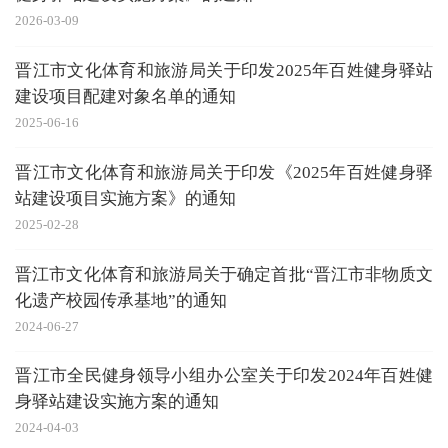
2026-03-09
晋江市文化体育和旅游局关于印发2025年百姓健身驿站
建设项目配建对象名单的通知
2025-06-16
晋江市文化体育和旅游局关于印发《2025年百姓健身驿
站建设项目实施方案》的通知
2025-02-28
晋江市文化体育和旅游局关于确定首批“晋江市非物质文
化遗产校园传承基地”的通知
2024-06-27
晋江市全民健身领导小组办公室关于印发2024年百姓健
身驿站建设实施方案的通知
2024-04-03