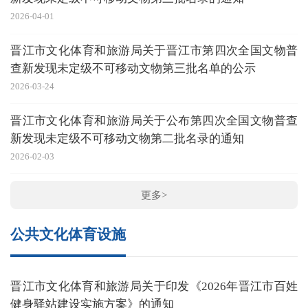
2026-04-01
晋江市文化体育和旅游局关于晋江市第四次全国文物普
查新发现未定级不可移动文物第三批名单的公示
2026-03-24
晋江市文化体育和旅游局关于公布第四次全国文物普查
新发现未定级不可移动文物第二批名录的通知
2026-02-03
更多>
公共文化体育设施
晋江市文化体育和旅游局关于印发《2026年晋江市百姓
健身驿站建设实施方案》的通知