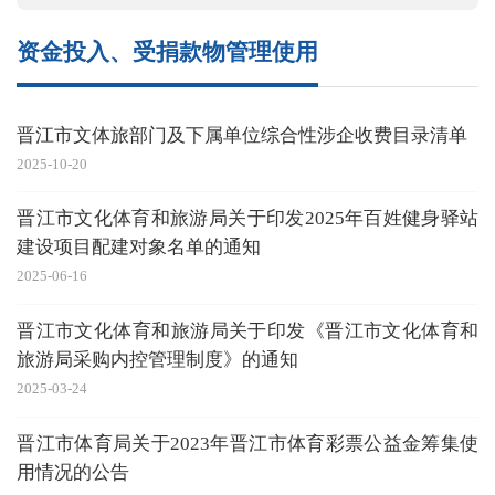
资金投入、受捐款物管理使用
晋江市文体旅部门及下属单位综合性涉企收费目录清单
2025-10-20
晋江市文化体育和旅游局关于印发2025年百姓健身驿站
建设项目配建对象名单的通知
2025-06-16
晋江市文化体育和旅游局关于印发《晋江市文化体育和
旅游局采购内控管理制度》的通知
2025-03-24
晋江市体育局关于2023年晋江市体育彩票公益金筹集使
用情况的公告