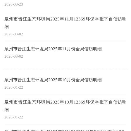
2026-03-23
泉州市晋江生态环境局2025年11月12369环保举报平台信访明
细
2026-03-02
泉州市晋江生态环境局2025年11月份全局信访明细
2026-03-02
泉州市晋江生态环境局2025年10月份全局信访明细
2026-01-22
泉州市晋江生态环境局2025年10月12369环保举报平台信访明
细
2026-01-22