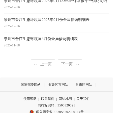
泉州市晋江生态环境局2025年9月12369环保举报平台信访明细
2025-12-16
泉州市晋江生态环境局2025年9月份全局信访明细表
2025-12-16
泉州市晋江生态环境局8月份全局信访明细表
2025-11-18
上一页
下一页
<<
>>
国家部委网站
省设区市网站
县市区网站
使用帮助
|
联系我们
|
网站地图
|
关于我们
网站标识码：3505820021
闽公网安备：35058202000114号