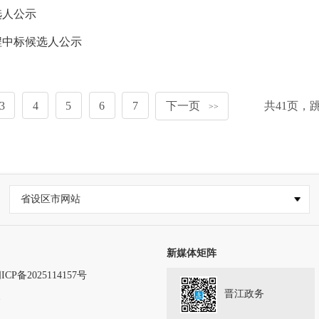
选人公示
程中标候选人公示
3
4
5
6
7
下一页
共
41
页，
>>
省设区市网站
新媒体矩阵
ICP备2025114157号
晋江政务
务