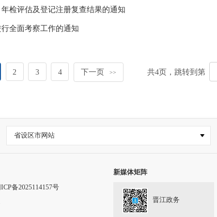
、年检评估及登记注册复查结果的通知
进行全面考察工作的通知
2
3
4
下一页
共
4
页，跳转到第
>>
省设区市网站
新媒体矩阵
ICP备2025114157号
晋江政务
务