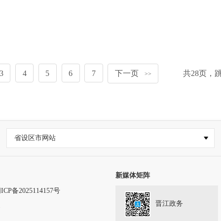
3
4
5
6
7
下一页
共
28
页，
>>
省设区市网站
新媒体矩阵
ICP备2025114157号
晋江政务
务