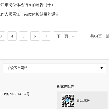
晋江市岗位体检结果的通告（十）
工作人员晋江市岗位体检结果的通告
3
4
5
6
7
下一页
共
64
页，
>>
省设区市网站
新媒体矩阵
ICP备2025114157号
晋江政务
务