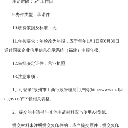
承诺时限：
5
个工作日
9.
办件类型：承诺件
10.
收费依据及标准：无
11.
年检要求：年检改为年报，应于每年
1
月
1
日至
6
月
30
日
通过国家企业信用信息公示系统（福建）申报年报。
12.
审批决定证件：营业执照
13.
注意事项：
1
、可登录“泉州市工商行政管理局门户网
(http://www.qz.fjai
c.gov.cn/)
”下载相关表格。
2
、提交的申请书与其他申请材料应当使用
A4
型纸。
提交材料未注明提交复印件的，应当提交原件；提交复印