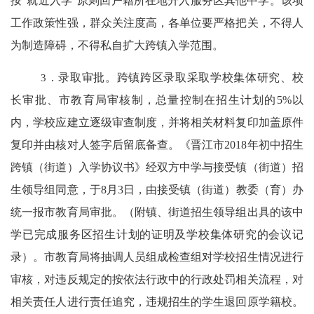
按
“
就近入学
”
原则回户籍所在地升入服务区其他中学。该项
工作政策性强，群众关注度高，各单位要严格把关，不得人
为制造障碍，不得私自扩大跨镇入学范围。
3
．录取审批。跨镇跨区录取采取学校集体研究、校
长审批、市教育局审核制，总量控制在招生计划的
5%
以
内，学校应建立逐级审查制度，并将相关材料复印加盖原件
复印并由核对人签字后留底备查。《晋江市
2018
年初中招生
跨镇（街道）入学协议书》经双方中学与接受镇（街道）招
生领导组同意，于
8
月
3
日，由接受镇（街道）教委（育）办
统一报市教育局审批。（附镇、街道招生领导组出具的该中
学已完成服务区招生计划的证明及学校集体研究的会议记
录）。市教育局将抽调人员组成检查组对学校招生情况进行
审核，对违反规定的按依法行政中的行政处罚相关流程，对
相关责任人进行责任追究，违规招生的学生退回原学籍校。