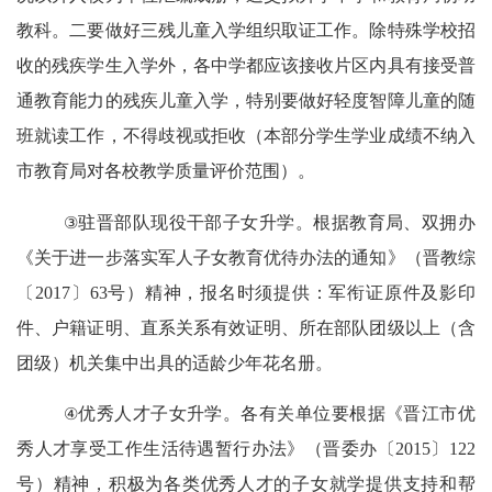
教科。二要做好三残儿童入学组织取证工作。除特殊学校招
收的残疾学生入学外，各中学都应该接收片区内具有接受普
通教育能力的残疾儿童入学，特别要做好轻度智障儿童的随
班就读工作，不得歧视或拒收（本部分学生学业成绩不纳入
市教育局对各校教学质量评价范围）。
③
驻晋部队现役干部子女升学。根据教育局、双拥办
《关于进一步落实军人子女教育优待办法的通知》（晋教综
〔
2017
〕
63
号）精神，报名时须提供：军衔证原件及影印
件、户籍证明、直系关系有效证明、所在部队团级以上（含
团级）机关集中出具的适龄少年花名册。
④
优秀人才子女升学。各有关单位要根据《晋江市优
秀人才享受工作生活待遇暂行办法》（晋委办〔
2015
〕
122
号）精神，积极为各类优秀人才的子女就学提供支持和帮