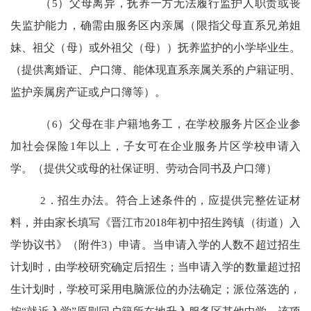
（
5
）父母离异，抚养一方无法履行监护人职责或丧
失监护能力，确需由服务区内亲属（限指父母直系兄弟姐
妹、祖父（母）或外祖父（母））抚养监护的小学毕业生。
（提供离婚证、户口簿、能体现直系亲属关系的户籍证明、
监护亲属房产证或户口簿等）。
（
6
）父母在非户籍地务工，在学校服务片区企业参
加社会保险
1
年以上，子女可在企业服务片区学校申请入
学。（提供父或母的社保证明、劳动合同书及户口簿）
2
．招生办法。符合上述条件的，应提供完整佐证材
料，并由家长填写《晋江市
2018
年初中招生跨镇（街道）入
学协议书》（附件
3
）申请。当申请入学的人数不超过招生
计划时，由学校研究确定后招生；当申请入学的数量超过招
生计划时，学校可采用电脑派位的办法确定；派位落选的，