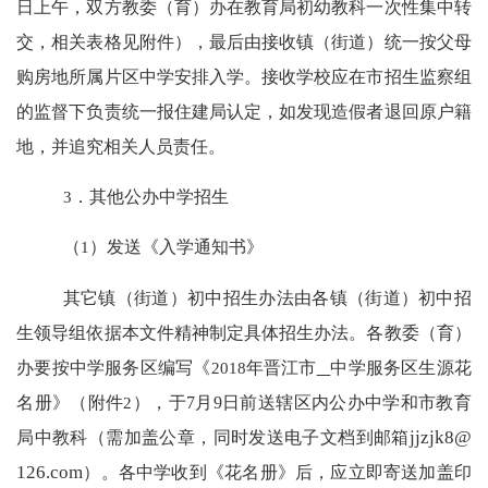
日上午，双方教委（育）办在教育局初幼教科一次性集中转
交，相关表格见附件），最后由接收镇（街道）统一按父母
购房地所属片区中学安排入学。接收学校应在市招生监察组
的监督下负责统一报住建局认定，如发现造假者退回原户籍
地，并追究相关人员责任。
3
．其他公办中学招生
（
1
）发送《入学通知书》
其它镇（街道）初中招生办法由各镇（街道）初中招
生领导组依据本文件精神制定具体招生办法。各教委（育）
办要按中学服务区编写《
2018
年晋江市
中学服务区生源花
名册》（附件
2
），于
7
月
9
日前送辖区内公办中学和市教育
jjzjk8@
局中教科（需加盖公章，
同时发送电子文档到邮箱
126.com
）。各中学收到《花名册》后，应立即寄送加盖印