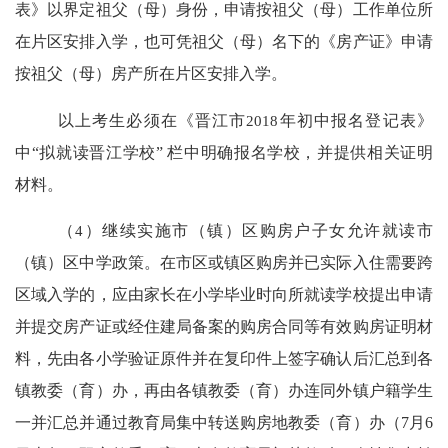
表》以界定祖父（母）身份，申请按祖父（母）工作单位所
在片区安排入学，也可凭祖父（母）名下的《房产证》申请
按祖父（母）房产所在片区安排入学。
以上考生必须在《晋江市
2018
年初中报名登记表》
中
“
拟就读晋江学校
”
栏中明确报名学校，并提供相关证明
材料。
（
4
）继续实施市（镇）区购房户子女允许就读市
（镇）区中学政策。在市区或镇区购房并已实际入住需要跨
区域入学的，应由家长在小学毕业时向所就读学校提出申请
并提交房产证或经住建局备案的购房合同等有效购房证明材
料，先由各小学验证原件并在复印件上签字确认后汇总到各
镇教委（育）办，再由各镇教委（育）办连同外镇户籍学生
一并汇总并通过教育局集中转送购房地教委（育）办（
7
月
6