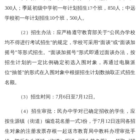
300
人；季延初级中学初一年
计划招生
17
个班，
850
人；中远
学校初一年计划招生
10
个班，
500
人。
（
2
）招生办法：应严格遵守教育部关于
“
公民办学校
均不得进行考试招生
”
的规定，学校可采用
“
面谈
”
或
“
面谈加
摇号
”
等形式招生。
“
面谈加摇号
”
形式即通过面谈办法，按
招生计划的一定比例确定初选入围对象，再通过电脑派
位
“
抽签
”
的形式在入围对象中根据招生计划数抽取正式招生
名额。
（
3
）招生时间：
7
月
6
日至
7
月
12
日。
（
4
）招生审批：民办中学对已确定招收的学生，应
按生源镇（街道）编造花名册一式
3
份，于
7
月
12
日连同各招
生对象的注册发票存根一起送市教育局中教科办理审批手