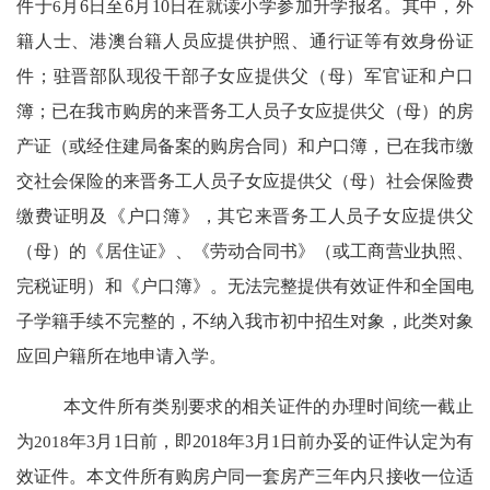
件于
6
月
6
日至
6
月
10
日在就读小学参加升学报名。其中，外
籍人士、港澳台籍人员应提供护照、通行证等有效身份证
件；驻晋部队现役干部子女应提供父（母）军官证和户口
簿；已在我市购房的来晋务工人员子女应提供父（母）的房
产证（或经住建局备案的购房合同）和户口簿，已在我市缴
交社会保险的来晋务工人员子女应提供父（母）社会保险费
缴费证明及《户口簿》，其它来晋务工人员子女应提供父
（母）的《居住证》、《劳动合同书》（或工商营业执照、
完税证明）和《户口簿》。无法完整提供有效证件和全国电
子学籍手续不完整的，不纳入我市初中招生对象，此类对象
应回户籍所在地申请入学。
本文件所有类别要求的相关证件的办理时间统一截止
为
2018
年
3
月
1
日前，即
2018
年
3
月
1
日前办妥的证件认定为有
效证件。本文件所有购房户同一套房产三年内只接收一位适