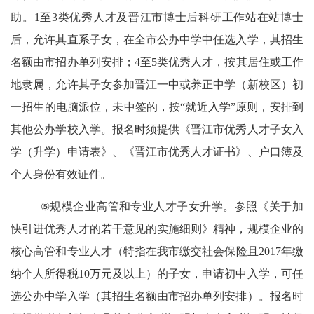
助。
1
至
3
类优秀人才及晋江市博士后科研工作站在站博士
后，允许其直系子女，在全市公办中学中任选入学，其招生
名额由市招办单列安排；
4
至
5
类优秀人才，按其居住或工作
地隶属，允许其子女参加晋江一中或养正中学（新校区）初
一招生的电脑派位，未中签的，按
“
就近入学
”
原则，安排到
其他公办学校入学。报名时须提供
《晋江市优秀人才子女入
学（升学）申请表》、《晋江市优秀人才证书》、户口簿及
个人身份有效证件。
⑤
规模企业高管和专业人才子女升学。参照《关于加
快引进优秀人才的若干意见的实施细则》精神，规模企业的
核心高管和专业人才（特指在我市缴交社会保险且
2017
年缴
纳个人所得税
10
万元及以上）的子女，申请初中入学，可任
选公办中学入学（其招生名额由市招办单列安排）。报名时