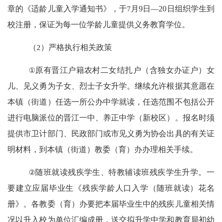
章的《适龄儿童入学通知书》，于
7
月
9
日
—20
日组织学生到
校注册，保证为每一位学龄儿童提供义务教育学位。
（
2
）严格执行相关政策
①
原有晋江户籍农村二女结扎户（含独女办证户）女
儿、见义勇为子女、烈士子女升学。继续允许根据其意愿在
本镇（街道）任选一所公办中学就读，任选范围不包括公开
进行电脑派位的晋江一中、养正中学（新校区）。报名时须
提供市卫计部门、民政部门或市见义勇为协会出具的有关证
明材料，到本镇（街道）教委（育）办办理相关手续。
②
随班就读残疾学生、特教辅读班残疾学生升学。一
要建立应届毕业生《残疾学龄人口入学（随班就读）花名
册》。各教委（育）办要把本届毕业生中的残疾儿童相关情
况以升入校为单位汇编成册，送交拟升学中学和教育局初幼