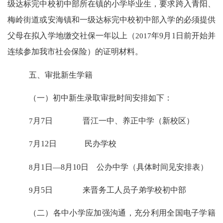
级达标完中校初中部所在镇的小学毕业生，要求跨入青阳、
梅岭街道或安海镇和一级达标完中校初中部入学的必须提供
父母在拟入学地缴交社保一年以上（
2017
年
9
月
1
日前开始并
连续参加我市社会保险）的证明材料。
五、审批新生学籍
（一）初中新生录取审批时间安排如下：
7
月
7
日 晋江一中、养正中学（新校区）
7
月
12
日 民办学校
8
月
1
日
—8
月
10
日 公办中学（具体时间见安排表）
9
月
5
日 来晋务工人员子弟学校初中部
（二）各中小学应加强沟通，充分利用全国电子学籍