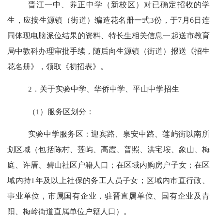
晋江一中、养正中学（新校区）对已确定招收的学
生，应按生源镇（街道）编造花名册一式
3
份，于
7
月
6
日连
同体现电脑派位结果的资料、特长生相关信息一起送市教育
局中教科办理审批手续，随后向生源镇（街道）报送《招生
花名册》，领取《初招表》。
2
．关于实验中学、华侨中学、平山中学招生
（
1
）服务区划分：
实验中学服务区：迎宾路、泉安中路、莲屿街以南所
划区域（包括陈村、莲屿、高霞、普照、洪宅
垵
、象山、梅
庭、许厝、碧山社区户籍人口；在区域内购房户子女；在区
域内持
1
年及以上社保的务工人员子女；区域内市直行政、
事业单位，市属国有企业，驻晋直属单位、国有企业及青
阳、梅岭街道直属单位户籍人口）。