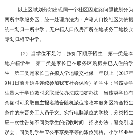
以上区域划分如出现同一个社区因道路问题被划分为
两所中学服务区，统一处理办法为：户籍人口按社区为依据
统一划归一所中学，无户籍人口依房产所在地或务工地按实
际划归相应中学。
（
2
）当学位不足时，按如下顺序招生：第一类是本
地户籍学生；第二类是家长已在服务区购房并已入住的学
生；第三类是家长已在拟入学地缴交社保一年以上（
2017
年
9
月
1
日前开始并连续参加我市社会保险）的学生；当该类学
生量大于学位数时采取派位办法或抽签办法，当该类学位有
余额时可采取自主报名结合随机派位接收本服务区符合招生
条件的来晋务工人员子女。实行电脑派位的学校，分类招生
应一次性告知不同类学生的招收时间、招收办法，避免引起
误会，同类别学生应公平享受平等的派位资格。小学毕业生