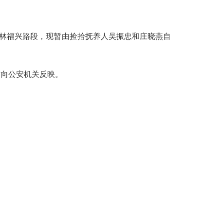
后林福兴路段，现暂由捡拾抚养人吴振忠和庄晓燕自
向公安机关反映。