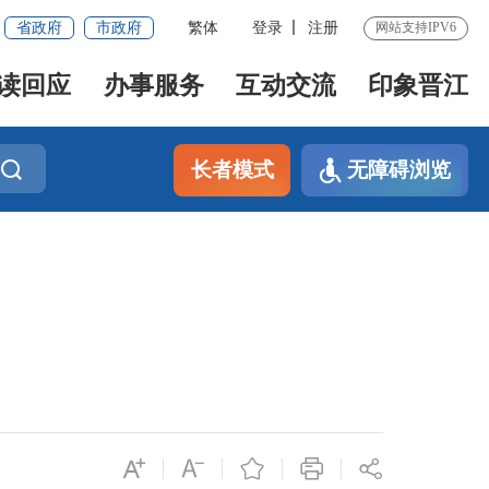
省政府
市政府
繁体
登录
注册
网站支持IPV6
读回应
办事服务
互动交流
印象晋江
长者模式
无障碍浏览