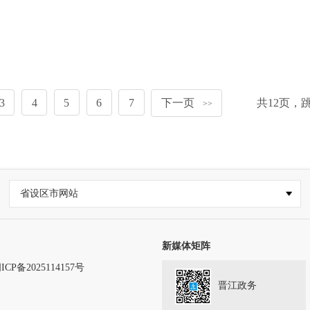
3
4
5
6
7
下一页
共
12
页，
>>
省设区市网站
新媒体矩阵
ICP备2025114157号
晋江政务
务