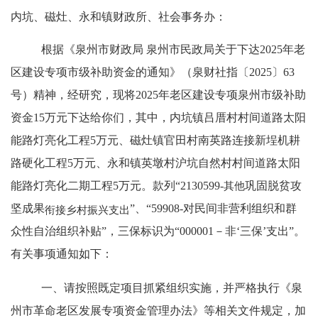
内坑、磁灶、永和镇财政所、社会事务办：
根据《泉州市财政局
泉州市民政局关于下达
2025
年老
区建设专项市级补助资金的通知》（泉财社指〔
2025
〕
63
号）精神，经研究，现将
2025
年老区建设专项泉州市级补助
资金
15
万元下达给你们，其中，内坑镇吕厝村村间道路太阳
能路灯亮化工程
5
万元、磁灶镇官田村南英路连接新埕机耕
路硬化工程
5
万元、永和镇英墩村沪坑自然村村间道路太阳
能路灯亮化二期工程
5
万元。款列
“
2130599-
其他
巩固脱贫攻
坚成果
”
、
“
59908-
对民间非营利组织和群
衔接乡村振兴支出
众性自治组织补贴
”
，三保标识为
“
000001
－非‘三保’支出
”
。
有关事项通知如下：
一、请按照既定项目抓紧组织实施，并严格执行《泉
州市革命老区发展专项资金管理办法》等相关文件规定，加