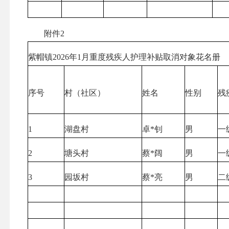
附件2
紫帽镇2026年1月重度残疾人护理补贴取消对象花名册
序号
村（社区）
姓名
性别
残
1
湖盘村
卓*钊
男
一
2
塘头村
蔡*阔
男
一
3
园坂村
蔡*亮
男
二