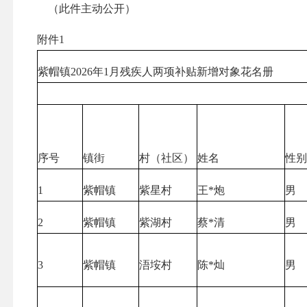
（此件主动公开）
附件1
紫帽镇2026年1月残疾人两项补贴新增对象花名册
序号
镇街
村（社区）
姓名
性
1
紫帽镇
紫星村
王*炮
男
2
紫帽镇
紫湖村
蔡*清
男
3
紫帽镇
浯垵村
陈*灿
男