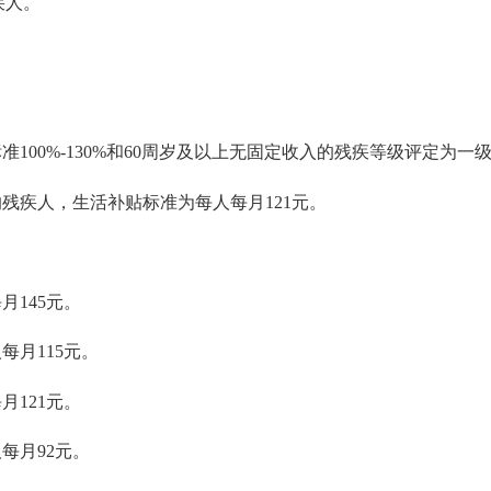
疾人。
0%-130%和60周岁及以上无固定收入的
残疾等级
评定为一级
疾人，生活补贴标准为每人每月121元。
145元。
月115元。
121元。
每月92元。