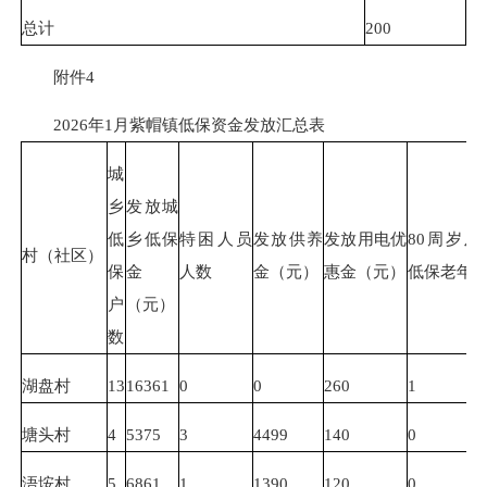
总计
200
附件4
2026年1月紫帽镇低保资金发放汇总表
城
乡
发放城
低
乡低保
特困人员
发放供养
发放用电优
80周岁及
村（社区）
保
金
人数
金（元）
惠金（元）
低保老年
户
（元）
数
湖盘村
13
16361
0
0
260
1
塘头村
4
5375
3
4499
140
0
浯垵村
5
6861
1
1390
120
0