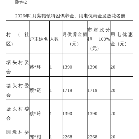
附件2
2026年1月紫帽镇特困供养金、用电优惠金发放花名册
市财政分
村（社
月供养金额
用电优惠
户主姓名
人数
担100%
区）
（元）
金（元）
（元）
塘头村委
蔡*环
1
1390
1390
20
会
塘头村委
蔡*链
1
1719
1719
20
会
塘头村委
蔡*玲
1
1390
1390
20
会
园坂村委
陈*柑
1
2268
2268
20