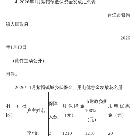
4. 2026年1月紫帽镇低保资金发放汇总表
晋江市紫帽
镇人民政府
2026
年1月13日
（此件主动公开）
附件1
2026年1月紫帽镇城乡低保金、用电优惠金发放花名册
市财政负担
保障
村（社
月保障金
用电优惠
户主姓名
100%
区）
（元）
金（元）
人数
（元）
李*龙
2
1210
1210
20