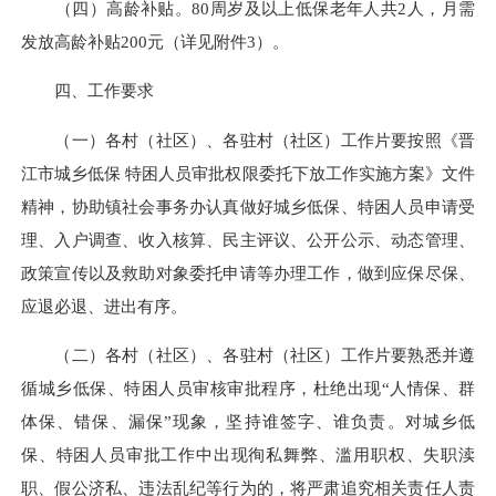
（四）高龄补贴。80周岁及以上低保老年人共2人，月需
发放高龄补贴200元（详见附件3）。
四、工作要求
（一）各村（社区）、各驻村（社区）工作片要按照《晋
江市城乡低保 特困人员审批权限委托下放工作实施方案》文件
精神，协助镇社会事务办认真做好城乡低保、特困人员申请受
理、入户调查、收入核算、民主评议、公开公示、动态管理、
政策宣传以及救助对象委托申请等办理工作，做到应保尽保、
应退必退、进出有序。
（二）各村（社区）、各驻村（社区）工作片要熟悉并遵
循城乡低保、特困人员审核审批程序，杜绝出现“人情保、群
体保、错保、漏保”现象，坚持谁签字、谁负责。对城乡低
保、特困人员审批工作中出现徇私舞弊、滥用职权、失职渎
职、假公济私、违法乱纪等行为的，将严肃追究相关责任人责