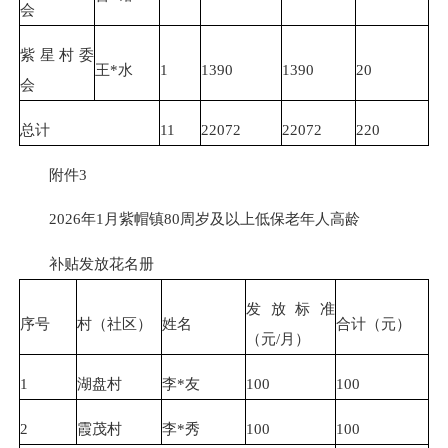
会
紫星村委
王*水
1
1390
1390
20
会
总计
11
22072
22072
220
附件3
2026年1月紫帽镇80周岁及以上低保老年人高龄
补贴发放花名册
发放标准
序号
村（社区）
姓名
合计（元）
（元/月）
1
湖盘村
李*友
100
100
2
霞茂村
李*秀
100
100