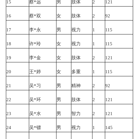
15
蔡*远
男
肢体
2
121
16
蔡*双
女
肢体
2
92
17
李*永
男
视力
1
115
18
许*玲
女
视力
1
115
19
李*金
女
肢体
2
121
20
王*婷
女
多重
1
115
21
吴*习
男
精神
2
92
22
吴*环
男
肢体
2
121
23
吴*水
男
智力
2
121
24
吴*镖
男
视力
1
145