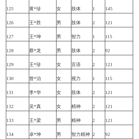
125
黄*珍
女
肢体
1
145
126
王*胜
男
肢体
2
121
127
王*坤
男
智力
1
115
128
蔡*龙
男
肢体
2
92
129
王*珍
女
言语
2
121
130
曾*治
女
视力
1
115
131
李*华
女
肢体
2
121
132
吴*真
女
精神
2
121
133
王*梁
男
精神
2
121
134
卓*坤
男
智力精神
2
92