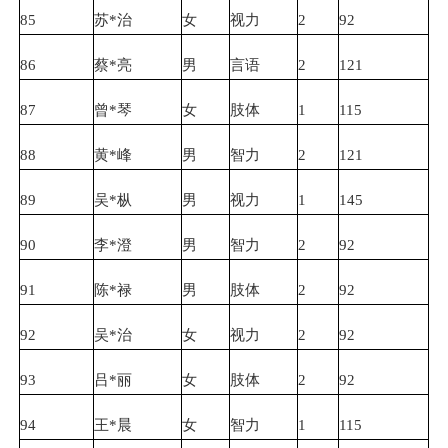
85
苏*治
女
视力
2
92
86
蔡*亮
男
言语
2
121
87
曾*琴
女
肢体
1
115
88
黄*峰
男
智力
2
121
89
吴*枞
男
视力
1
145
90
李*澄
男
智力
2
92
91
陈*禄
男
肢体
2
92
92
吴*治
女
视力
2
92
93
吕*丽
女
肢体
2
92
94
王*晨
女
智力
1
115