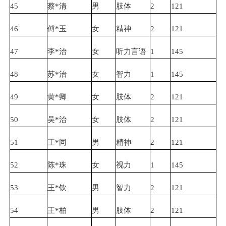
45
蔡*清
男
肢体
2
121
46
傅*玉
女
精神
2
121
47
李*治
女
听力言语
1
145
48
苏*治
女
智力
1
145
49
黄*卿
女
肢体
2
121
50
吴*治
女
肢体
2
121
51
王*同
男
精神
2
121
52
陈*珠
女
视力
1
145
53
王*钦
男
智力
2
121
54
王*柏
男
肢体
2
121