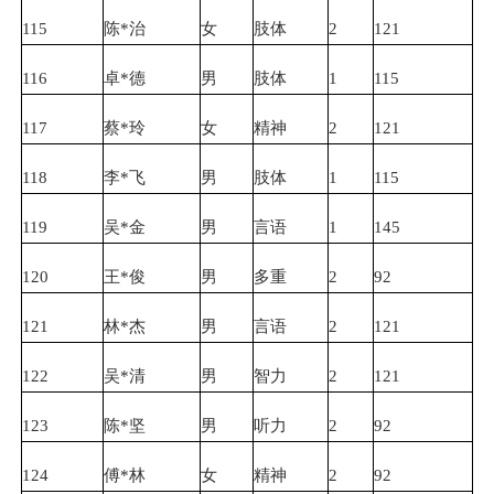
115
陈*治
女
肢体
2
121
116
卓*德
男
肢体
1
115
117
蔡*玲
女
精神
2
121
118
李*飞
男
肢体
1
115
119
吴*金
男
言语
1
145
120
王*俊
男
多重
2
92
121
林*杰
男
言语
2
121
122
吴*清
男
智力
2
121
123
陈*坚
男
听力
2
92
124
傅*林
女
精神
2
92