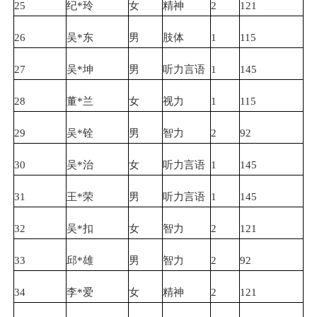
25
纪*玲
女
精神
2
121
26
吴*东
男
肢体
1
115
27
吴*坤
男
听力言语
1
145
28
董*兰
女
视力
1
115
29
吴*铨
男
智力
2
92
30
吴*治
女
听力言语
1
145
31
王*荣
男
听力言语
1
145
32
吴*扣
女
智力
2
121
33
邱*雄
男
智力
2
92
34
李*爱
女
精神
2
121