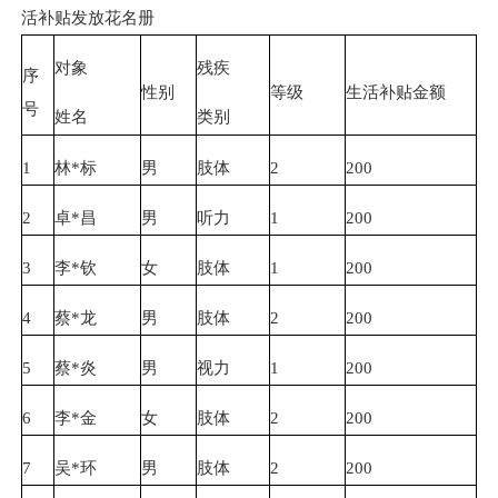
活补贴发放花名册
对象
残疾
序
性别
等级
生活补贴金额
号
姓名
类别
1
林*标
男
肢体
2
200
2
卓*昌
男
听力
1
200
3
李*钦
女
肢体
1
200
4
蔡*龙
男
肢体
2
200
5
蔡*炎
男
视力
1
200
6
李*金
女
肢体
2
200
7
吴*环
男
肢体
2
200