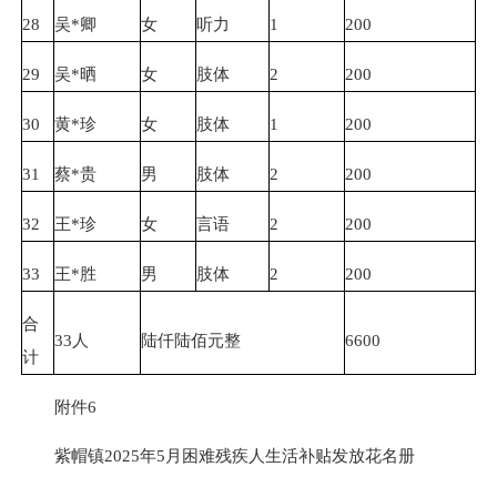
28
吴*卿
女
听力
1
200
29
吴*晒
女
肢体
2
200
30
黄*珍
女
肢体
1
200
31
蔡*贵
男
肢体
2
200
32
王*珍
女
言语
2
200
33
王*胜
男
肢体
2
200
合
33人
陆仟陆佰元整
6600
计
附件6
紫帽镇2025年5月困难残疾人生活补贴发放花名册