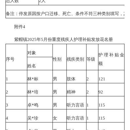
总人数
2人
备注：停发原因按户口迁移、死亡、条件不符三种类别填写，其
附件4
紫帽镇2025年5月份重度残疾人护理补贴发放花名册
对象
护理补贴金
序号
性别
残疾类别
等级
额
姓名
1
林*标
男
肢体
2
121
2
林*培
男
精神
2
92
3
卓*鸣
男
听力言语
1
115
4
吴*珍
女
听力言语
1
115