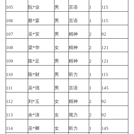
105
阮*业
男
言语
1
115
106
蔡*霖
男
言语
1
115
107
吴*安
男
精神
2
92
108
梁*华
女
精神
2
121
109
陈*足
男
精神
2
121
110
陈*财
男
听力
1
115
111
吴*强
男
言语
1
145
112
刘*玉
女
精神
2
92
113
余*清
女
视力
2
92
114
吴*卿
女
听力
1
145