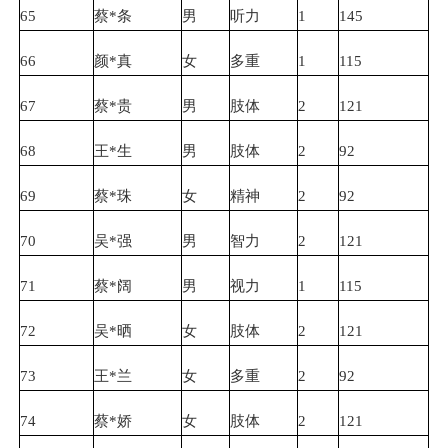
65
蔡*条
男
听力
1
145
66
颜*真
女
多重
1
115
67
蔡*贵
男
肢体
2
121
68
王*生
男
肢体
2
92
69
蔡*珠
女
精神
2
92
70
吴*强
男
智力
2
121
71
蔡*阔
男
视力
1
115
72
吴*晒
女
肢体
2
121
73
王*兰
女
多重
2
92
74
蔡*娇
女
肢体
2
121