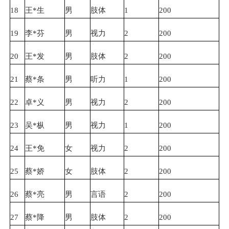
18
王*生
男
肢体
1
200
19
李*芬
男
视力
2
200
20
王*发
男
肢体
2
200
21
蔡*条
男
听力
1
200
22
卓*义
男
视力
2
200
23
吴*枞
男
视力
1
200
24
王*免
女
视力
2
200
25
蔡*娇
女
肢体
2
200
26
蔡*亮
男
言语
2
200
27
蔡*降
男
肢体
2
200