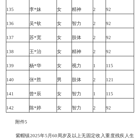
135
李*妹
女
精神
2
92
136
吴*钦
女
智力
2
92
137
苏*宽
女
肢体
2
92
138
王*治
女
精神
2
92
139
杨*华
女
视力
1
115
140
张*胜
男
肢体
2
121
141
曾*辰
女
智力
1
115
142
陈*婷
女
智力
2
92
附件5
紫帽镇2025年5月60周岁及以上无固定收入重度残疾人生