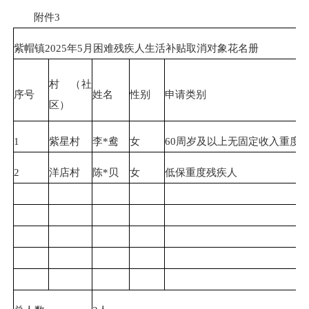
附件3
紫帽镇2025年5月困难残疾人生活补贴取消对象花名册
村 （社
序号
姓名
性别
申请类别
区）
1
紫星村
李*鸯
女
60周岁及以上无固定收入重度
2
洋店村
陈*贝
女
低保重度残疾人