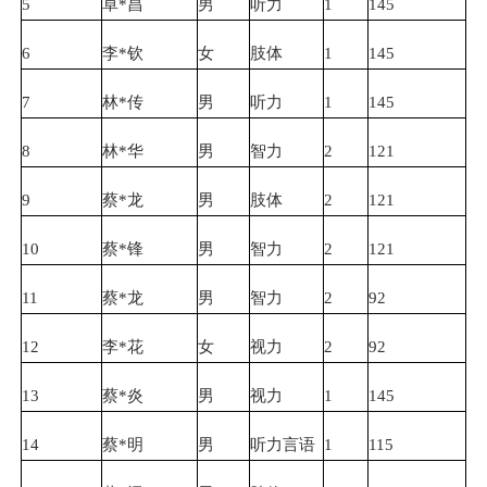
5
卓*昌
男
听力
1
145
6
李*钦
女
肢体
1
145
7
林*传
男
听力
1
145
8
林*华
男
智力
2
121
9
蔡*龙
男
肢体
2
121
10
蔡*锋
男
智力
2
121
11
蔡*龙
男
智力
2
92
12
李*花
女
视力
2
92
13
蔡*炎
男
视力
1
145
14
蔡*明
男
听力言语
1
115