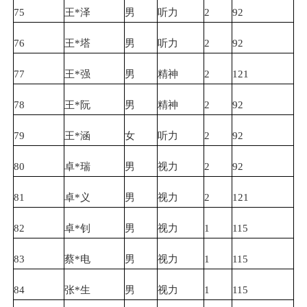
75
王*泽
男
听力
2
92
76
王*塔
男
听力
2
92
77
王*强
男
精神
2
121
78
王*阮
男
精神
2
92
79
王*涵
女
听力
2
92
80
卓*瑞
男
视力
2
92
81
卓*义
男
视力
2
121
82
卓*钊
男
视力
1
115
83
蔡*电
男
视力
1
115
84
张*生
男
视力
1
115