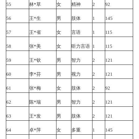
55
林*草
女
精神
2
92
56
王*生
男
肢体
1
145
57
王*省
女
言语
1
115
58
张*美
女
听力言语
1
115
59
王*钦
男
智力
2
121
60
李*芬
男
视力
2
121
61
张*梅
女
肢体
2
92
62
陈*瑞
男
智力
2
121
63
王*发
男
肢体
2
121
64
卓*萍
女
多重
1
145