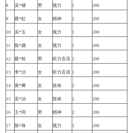
8
吴*镖
男
视力
1
200
9
蔡*虹
女
精神
2
200
10
吴*玉
女
视力
1
200
11
陈*娥
女
视力
1
200
12
蔡*铨
男
听力言语
1
200
13
李*治
女
听力言语
1
200
14
黄*卿
女
肢体
2
200
15
吴*治
女
肢体
2
200
16
王*同
男
精神
2
200
17
陈*珠
女
视力
1
200