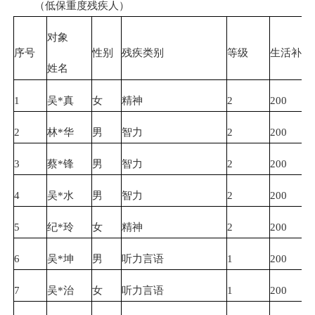
（低保重度残疾人）
对象
序号
性别
残疾类别
等级
生活补贴
姓名
1
吴*真
女
精神
2
200
2
林*华
男
智力
2
200
3
蔡*锋
男
智力
2
200
4
吴*水
男
智力
2
200
5
纪*玲
女
精神
2
200
6
吴*坤
男
听力言语
1
200
7
吴*治
女
听力言语
1
200