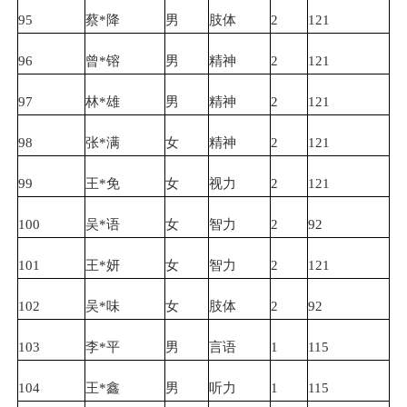
95
蔡*降
男
肢体
2
121
96
曾*镕
男
精神
2
121
97
林*雄
男
精神
2
121
98
张*满
女
精神
2
121
99
王*免
女
视力
2
121
100
吴*语
女
智力
2
92
101
王*妍
女
智力
2
121
102
吴*味
女
肢体
2
92
103
李*平
男
言语
1
115
104
王*鑫
男
听力
1
115