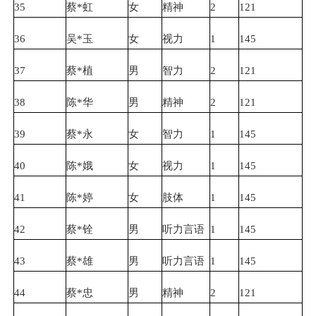
35
蔡*虹
女
精神
2
121
36
吴*玉
女
视力
1
145
37
蔡*植
男
智力
2
121
38
陈*华
男
精神
2
121
39
蔡*永
女
智力
1
145
40
陈*娥
女
视力
1
145
41
陈*婷
女
肢体
1
145
42
蔡*铨
男
听力言语
1
145
43
蔡*雄
男
听力言语
1
145
44
蔡*忠
男
精神
2
121