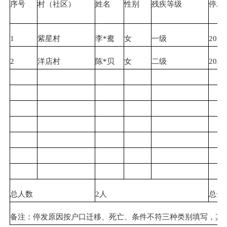
序号
村（社区）
姓名
性别
残疾等级
停发
1
紫星村
李*鸯
女
一级
2025
2
洋店村
陈*贝
女
二级
2025
总人数
2人
总金
备注：停发原因按户口迁移、死亡、条件不符三种类别填写，其