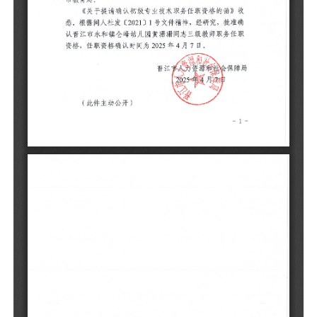
晋
市
悉
认
格