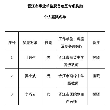
晋江市事业单位脱贫攻坚专项奖励
个人嘉奖名单
工作单位、科室
序号
奖励对象
性别
备注
及职务
(
职称
)
1
叶兴生
男
晋江市毓英中学
援疆
高级教师
2
黄小波
男
晋江市南峰中学
援藏
一级教师
3
李巧云
女
晋江市医院副主
援疆
任医师