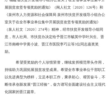
展脱贫攻坚专项奖励的通知》（闽人社文〔
2020
〕
126
号）和
《泉州市人力资源和社会保障局 泉州市扶贫开发领导小组办公
室关于在全市事业单位集中开展脱贫攻坚专项奖励的通知》
（泉人社文〔
2020
〕
274
号）精神，经市扶贫开发领导小组同
意，市人社局、市扶贫办决定给予晋江市毓英中学叶兴生、晋
江市南峰中学黄小波、晋江市医院李巧云等
3
位同志嘉奖奖
励
。
希望受奖励的个人珍惜荣誉，继续发挥模范带头作用，
持续助力巩固拓展脱贫攻坚成果。希望全市
事业单位干部职工
以先进典型为榜样，立足本职工作，秉承初心、艰苦奋斗，不
断传承创新发展“晋江经验”，奋力谱写全面建设社会主义现代
化国家的晋江篇章。