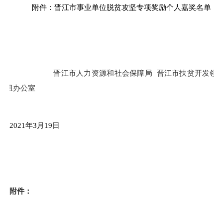
附件：晋江市事业单位脱贫攻坚专项奖励个人嘉奖名单
晋江市人力资源和社会保障局
晋江市扶贫开发领
小组办公室
2021
年
3
月
19
日
附件：