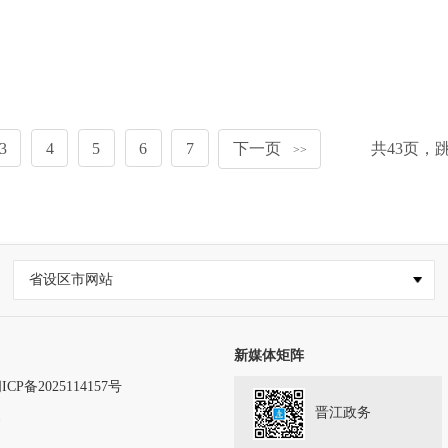
3
4
5
6
7
下一页
共
43
页，
>>
省设区市网站
新媒体矩阵
ICP备2025114157号
晋江政务
务