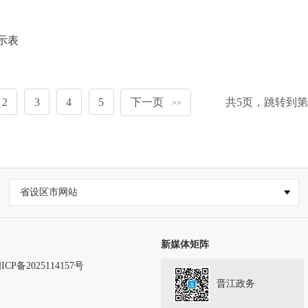
示表
2
3
4
5
下一页
共
5
页，跳转到第
>>
省设区市网站
新媒体矩阵
ICP备2025114157号
晋江政务
务