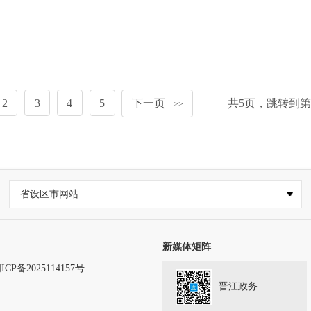
2
3
4
5
下一页
共
5
页，跳转到第
>>
省设区市网站
新媒体矩阵
ICP备2025114157号
晋江政务
务