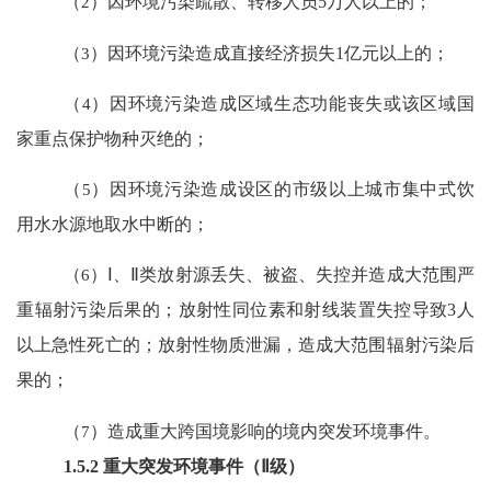
（
2
）因环境污染疏散、转移人员
5
万人以上的；
（
3
）因环境污染造成直接经济损失
1
亿元以上的；
（
4
）因环境污染造成区域生态功能丧失或该区域国
家重点保护物种灭绝的；
（
5
）因环境污染造成设区的市级以上城市集中式饮
用水水源地取水中断的；
（
6
）
Ⅰ
、
Ⅱ
类放射源丢失、被盗、失控并造成大范围严
重辐射污染后果的；放射性同位素和射线装置失控导致
3
人
以上急性死亡的；放射性物质泄漏，造成大范围辐射污染后
果的；
（
7
）造成重大跨国境影响的境内突发环境事件。
1.5.2
重大突发环境事件（
Ⅱ级）