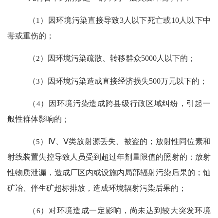
（
1
）因环境污染直接导致
3
人以下死亡或
10
人以下中
毒或重伤的；
（
2
）因环境污染疏散、转移群众
5000
人以下的；
（
3
）因环境污染造成直接经济损失
500
万元以下的；
（
4
）因环境污染造成跨县级行政区域纠纷，引起一
般性群体影响的；
（
5
）
Ⅳ
、
Ⅴ
类放射源丢失、被盗的；放射性同位素和
射线装置失控导致人员受到超过年剂量限值的照射的；放射
性物质泄漏，造成厂区内或设施内局部辐射污染后果的；铀
矿冶、伴生矿超标排放，造成环境辐射污染后果的；
（
6
）对环境造成一定影响，尚未达到较大突发环境