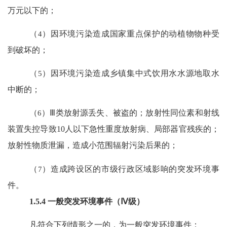
万元以下的；
（
4
）因环境污染造成国家重点保护的动植物物种受
到破坏的；
（
5
）因环境污染造成乡镇集中式饮用水水源地取水
中断的；
（
6
）
Ⅲ
类放射源丢失、被盗的；放射性同位素和射线
装置失控导致
10
人以下急性重度放射病、局部器官残疾的；
放射性物质泄漏，造成小范围辐射污染后果的；
（
7
）造成跨设区的市级行政区域影响的突发环境事
件。
1.5.4
一般突发环境事件（
Ⅳ级）
凡符合下列情形之一的，为一般突发环境事件：