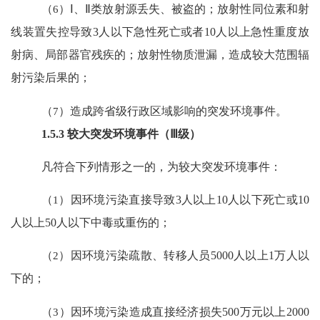
（
6
）
Ⅰ
、
Ⅱ
类放射源丢失、被盗的；放射性同位素和射
线装置失控导致
3
人以下急性死亡或者
10
人以上急性重度放
射病、局部器官残疾的；放射性物质泄漏，造成较大范围辐
射污染后果的；
（
7
）造成跨省级行政区域影响的突发环境事件。
1.5.3
较大突发环境事件（
Ⅲ
级）
凡符合下列情形之一的，为较大突发环境事件：
（
1
）因环境污染直接导致
3
人以上
10
人以下死亡或
10
人以上
50
人以下中毒或重伤的；
（
2
）因环境污染疏散、转移人员
5000
人以上
1
万人以
下的；
（
3
）因环境污染造成直接经济损失
500
万元以上
2000