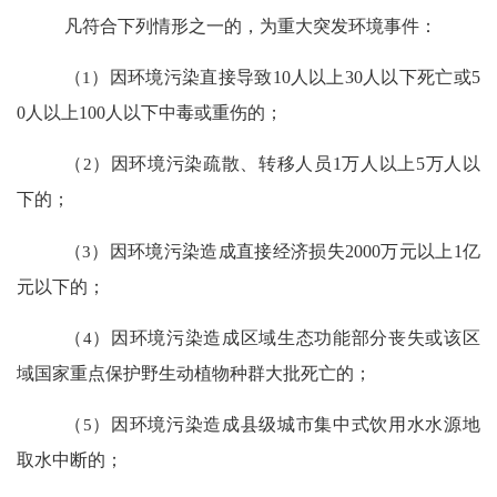
凡符合下列情形之一的，为重大突发环境事件：
（
1
）因环境污染直接导致
10
人以上
30
人以下死亡或
5
0
人以上
100
人以下中毒或重伤的；
（
2
）因环境污染疏散、转移人员
1
万人以上
5
万人以
下的；
（
3
）因环境污染造成直接经济损失
2000
万元以上
1
亿
元以下的；
（
4
）因环境污染造成区域生态功能部分丧失或该区
域国家重点保护野生动植物种群大批死亡的；
（
5
）因环境污染造成县级城市集中式饮用水水源地
取水中断的；