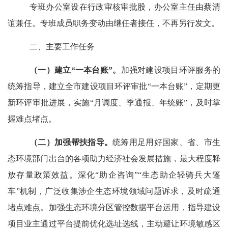
专班办公室设在行政审核审批股，办公室主任由蔡清
谊兼任。专班成员职务变动由继任者接任，不再另行发文。
二、主要工作任务
（一）建立
“一本台账”。
加强对建设项目环评服务的
统筹指导，建立全市建设项目
环评审批
“
一本台账
”
，定期更
新环评审批进展，实施
“
月调度、季通报、年统账
”
，及时掌
握难
点堵点。
（二）加强帮扶指导。
统筹用足用好国家、省、市生
态环境部门出台的各项助力经济社会发展措施，最大程度释
放存量政策效益。
深化
“
助企咨询
”“
生态助企轻骑兵大篷
车
”
机制
，广泛收集涉企生态环境领域问题诉求，及时疏通
堵点难点。加强生态环境分区管控数据平台运用，指导建设
项目业主通过平台提前优化选址选线，主动避让环境敏感区