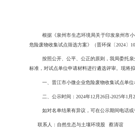
根据《泉州市生态环境局关于印发泉州市小
危险废物收集试点筛选方案》（晋环保〔2024〕1
按照公开、公平、公正的原则，我局
委托
泉
标准，对试点单位申请材料进行遴选评审。
现将
一、
晋江
市小微企业危险废物收集试点单位
二、公示时间：
202
4
年
1
2
月
26
日
-
2025年
1月
如对名单结果有异议，可在公示期间电话或
联系人：
自然生态与土壤环境股
蔡清谊