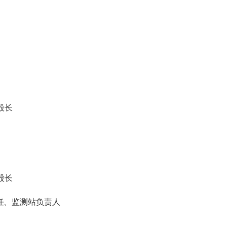
股长
股长
任、监测站负责人