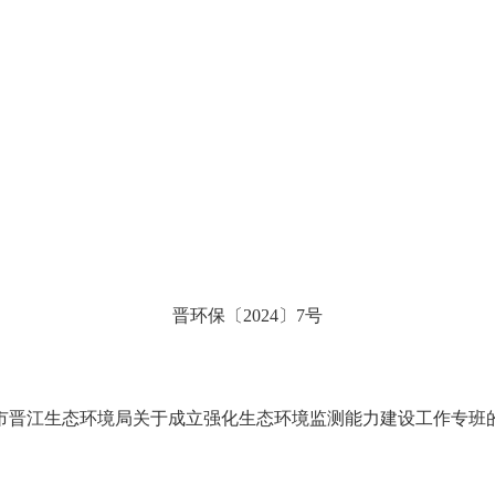
晋
环保
〔
20
24
〕
7
号
市晋江生态环境局关于成立强化生态
环境监测能力建设工作专班