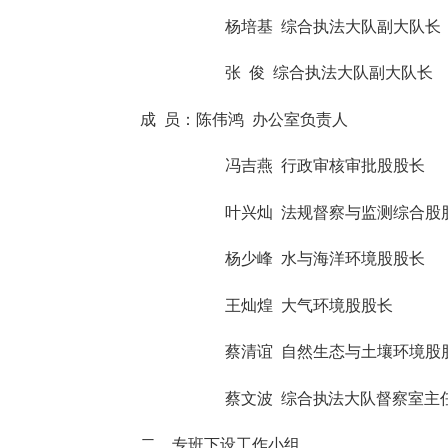
杨培基
综合执法大队副大队长
张
俊
综合执法大队副大队长
成
员：
陈伟鸿
办公室负责人
冯吉燕
行政审核审批股股长
叶兴灿
法规督察与监测综合股
杨少峰
水与海洋环境股股长
王灿煌
大气环境股股长
蔡清谊
自然生态与土壤环境股
蔡文波
综合执法大队督察室主
二、专班下设工作小组