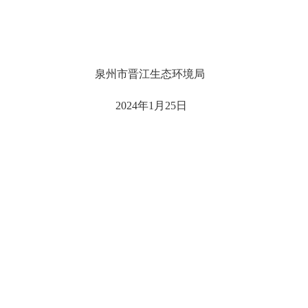
泉州市晋江生态环境局
20
24
年
1
月
25
日