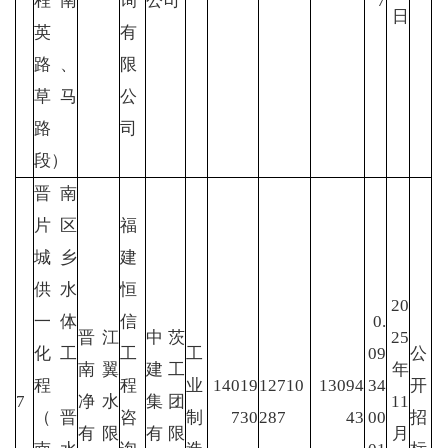
程南
询
公司
7
日
英
有
路、
限
草马
公
路
司
段）
晋南
片区
福
城乡
建
供水
恒
20
一体
信
0.
晋江
中茨
25
化工
工
工
09
公
南翼
建工
年
程
程
业
14019
12710
13094
34
开
7
净水
集团
11
（晋
咨
制
730
287
43
00
招
有限
有限
月