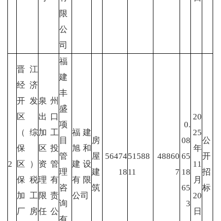
限
公
司
福
晋江
建
经济
丰
开发
泉州
盛
区
出口
20
项
0.
（综
加工
福建
25
目
房
08
公
保
区投
旭和
年
管
屋
56474
51588
48860
65
开
2
区）
资管
建设
11
理
建
18
11
7
18
招
保税
理有
有限
月
咨
筑
65
标
加工
限责
公司
20
询
3
厂房
任公
日
有