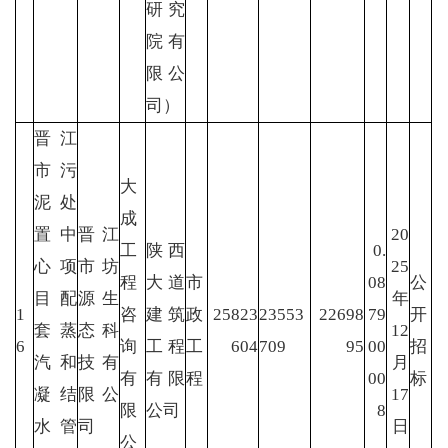
研究
院有
限公
司）
晋江
市污
大
泥处
成
置中
晋江
20
工
陕西
0.
心项
市坊
25
程
大道
市
08
公
目配
源生
年
1
咨
建筑
政
25823
23553
22698
79
开
套蒸
态科
12
6
询
工程
工
604
709
95
00
招
汽和
技有
月
有
有限
程
00
标
凝结
限公
17
限
公司
8
水管
司
日
公