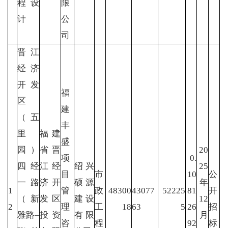
程设
限
计
公
司
晋江
经济
开发
福
区
建
（五
丰
里
福建
盛
园）
省晋
20
项
0.
四经
江经
绍兴
25
目
市
10
公
一路
济开
硕源
年
1
管
政
48300
43077
52225
81
开
（新
发区
建设
12
2
理
工
18
63
5
26
招
雅路–
投资
有限
月
咨
程
92
标