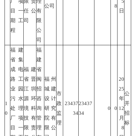
厂项
限责
理
5
公司
8
目一
任公
有
日
期工
司
限
程
公
司
福建
福
省集
建
成电
福建
省
路工
省晋
闽
福州
20
业园
江圳
招
城建
25
市
公
污水
源环
咨
设计
年
1
政
23437
23437
开
处理
境科
询
研究
0
0
12
0
监
34
34
招
厂项
技有
管
院有
月
理
标
目一
限责
理
限公
8