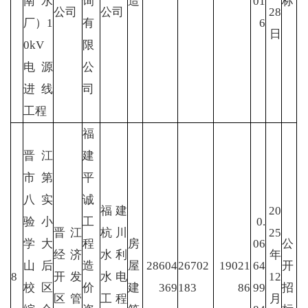
南水
询
造
01
标
公司
公司
28
厂）1
有
6
日
0kV
限
电源
公
进线
司
工程
福
晋江
建
市第
平
八实
诚
福建
20
验小
工
0.
晋江
杭川
25
学大
程
房
06
公
经济
水利
年
山后
造
屋
28604
26702
19021
64
开
8
开发
水电
12
校区
价
建
369
183
86
99
招
区管
工程
月