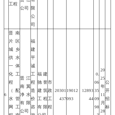
工程
公司
限
公
司
晋南
片区
福
城乡
建
供水
平
一体
诚
20
化工
工
福建
0.
晋江
25
程
程
驰誉
市
06
公
南翼
年
（配
造
建筑
政
20301
19012
12893
35
开
6
净水
11
水管
价
工程
工
437
093
44
09
招
有限
月
网工
咨
有限
程
98
标
公司
28