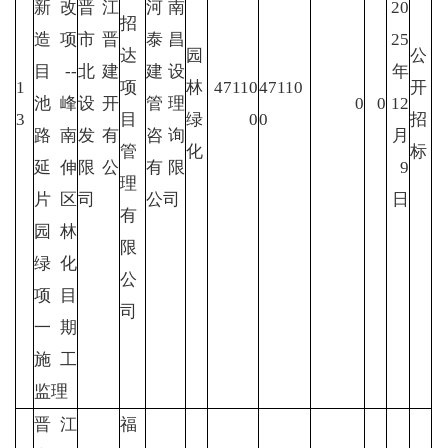
新改
晋江
河南
20
招
造项
市晋
泰昌
25
达
园
公
目--
北建
建设
年
1
项
林
47110
47110
开
池峰
设开
管理
0
0
12
3
目
绿
0
0
招
路南
发有
咨询
月
管
化
标
延伸
限公
有限
9
理
片区
司
公司
日
有
园林
限
绿化
公
项目
司
一期
施工
监理
晋江
福