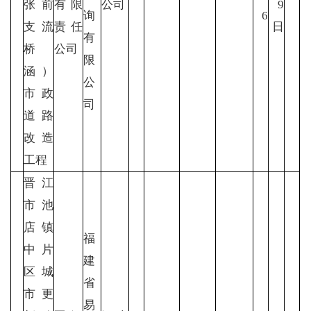
张前
有限
公司
9
询
6
支流
责任
日
有
桥
公司
限
涵）
公
市政
司
道路
改造
工程
晋江
市池
店镇
福
中片
建
区城
省
市更
易