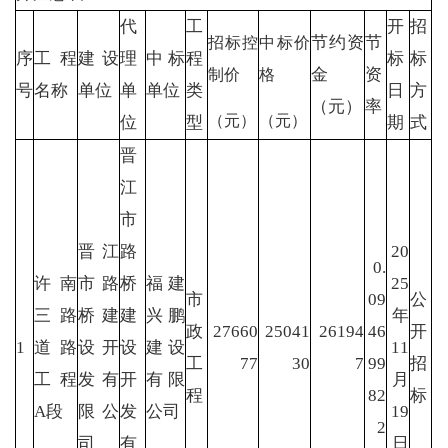
代
工
开
招
节约资
节
招标控
中标价
序
工程
建设
理
中标
程
标
标
金
资
制价
格
号
名称
单位
单
单位
类
日
方
（元）
率
（元）
（元）
位
型
期
式
晋
江
市
晋江
路
20
0.
许南
市路
桥
福建
25
市
09
公
三路
桥建
建
兴鹏
年
政
27660
25041
26194
46
开
1
道路
设开
设
建设
11
工
77
30
7
99
招
工程
发有
开
有限
月
程
82
标
A段
限公
发
公司
19
2
司
有
日