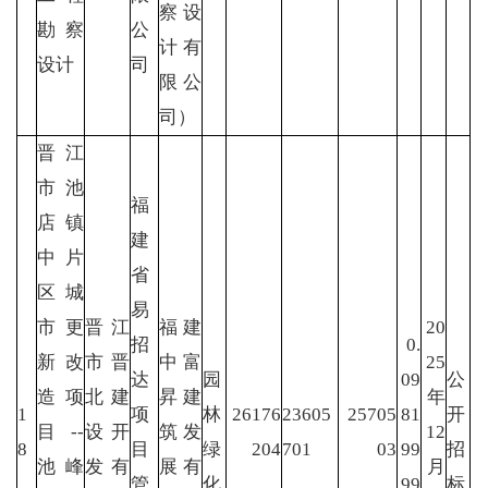
察设
勘察
公
计有
设计
司
限公
司）
晋江
市池
福
店镇
建
中片
省
区城
易
市更
晋江
福建
20
招
0.
新改
市晋
中富
25
达
园
09
公
造项
北建
昇建
年
1
项
林
26176
23605
25705
81
开
目--
设开
筑发
12
8
目
绿
204
701
03
99
招
池峰
发有
展有
月
管
化
99
标