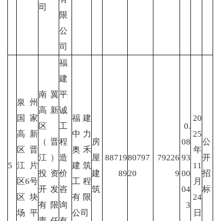
司
限
公
司
福
建
南翼
平
泉州
高新
诚
国家
福建
20
区
工
0.
高新
中力
25
（晋
程
房
08
公
区晋
奥禾
年
江）
造
屋
88719
80797
79226
93
开
5
江片
建筑
11
投资
价
建
89
20
9
00
招
区6号
工程
月
开发
咨
筑
04
标
区块
有限
24
有限
询
3
场平
公司
日
责任
有