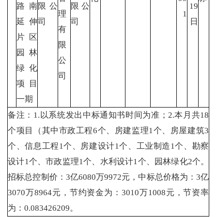
路南
限公
限公
19
理
1
延伸
司
司
日
有
片区
限
园林
公
绿化
司
项目
一期
备注：1.以系统发出中标通知书时间为准；2.本月共18
个项目（其中市政工程6个、房建监理1个、房屋建筑3
个、信息工程1个、房建设计1个、工业制造1个、勘察
设计1个、市政监理1个、水利设计1个、园林绿化2个。
招标总控制价：3亿6080万9972元，中标总价格为：3亿
3070万8964元，节约资金为：3010万1008元，节资率
为：0.083426209。