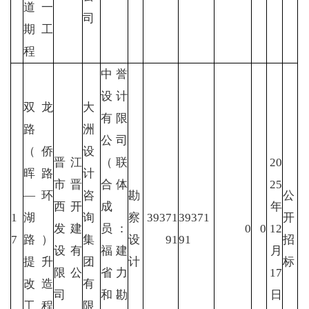
道一
司
期工
程
中誉
设计
双龙
大
有限
路
洲
公司
（侨
设
晋江
（联
20
晖路
计
市晋
合体
25
—环
咨
勘
公
西开
成
年
1
湖
询
察
39371
39371
开
发建
员：
0
0
12
7
路）
集
设
91
91
招
设有
福建
月
提升
团
计
标
限公
省力
17
改造
有
司
和勘
日
工程
限