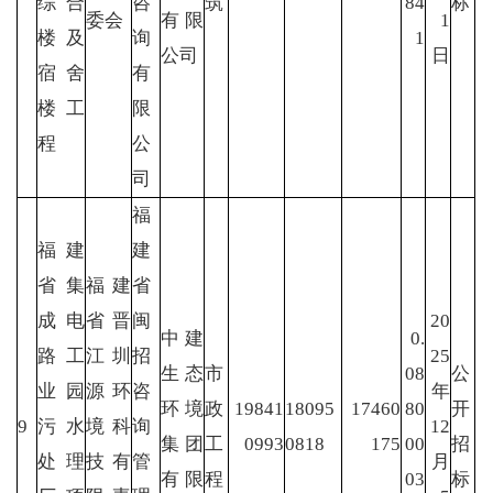
综合
咨
筑
84
标
委会
有限
1
楼及
询
1
公司
日
宿舍
有
楼工
限
程
公
司
福
福建
建
省集
福建
省
成电
省晋
闽
20
中建
0.
路工
江圳
招
25
生态
市
08
公
业园
源环
咨
年
环境
政
19841
18095
17460
80
开
9
污水
境科
询
12
集团
工
0993
0818
175
00
招
处理
技有
管
月
有限
程
03
标