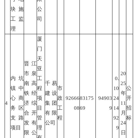
块施
公
工监
司
理
厦
门
天
晋江
亚
市泉
20
内坑
工
0.
南高
千易
25
镇中
程
市
10
公
铁经
建设
年
心商
项
政
92666
83175
94903
24
开
4
济综
集团
11
务区
目
工
08
69
9
14
招
合开
有限
月
支路
管
程
92
标
发有
公司
24
项目
理
9
限公
日
有