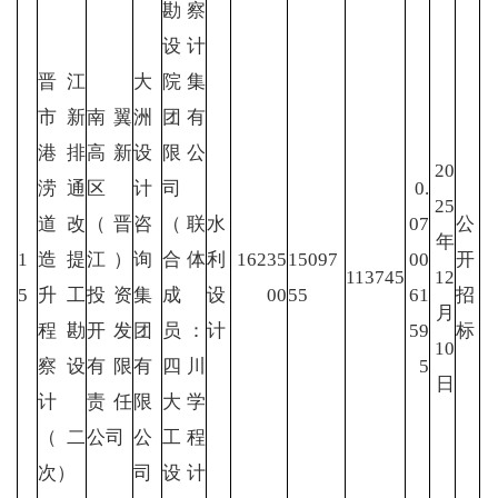
勘察
设计
晋江
大
院集
市新
南翼
洲
团有
港排
高新
设
限公
20
涝通
区
计
司
0.
25
道改
（晋
咨
（联
水
07
公
年
1
造提
江）
询
合体
利
16235
15097
00
开
113745
12
5
升工
投资
集
成
设
00
55
61
招
月
程勘
开发
团
员：
计
59
标
10
察设
有限
有
四川
5
日
计
责任
限
大学
（二
公司
公
工程
次）
司
设计