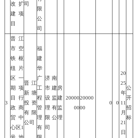
改扩
司
限
建项
公
目
司
晋江
市空
福
铁枢
建
纽片
华
20
区一
广
济南
晋江
25
期项
工
市建
房
公
新塘
年
目行
程
设监
建
20000
20000
开
3
投资
0
0
11
政商
管
理有
监
00
00
招
有限
月
贸中
理
限公
理
标
公司
21
心区1
有
司
日
号地
限