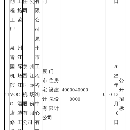
期工
任公
有
司
日
程施
司
限
工监
公
理
司
泉
泉州
州
晋江
市
国际
泉州
工
20
厦门
机场
晋江
程
25
市住
房
公
滨江
国际
咨
年
宅设
建
40000
40000
开
11
VOC
机场
询
0
0
12
计院
设
00
00
招
O酒
股份
中
月
有限
计
标
店装
有限
心
8
公司
修工
公司
有
日