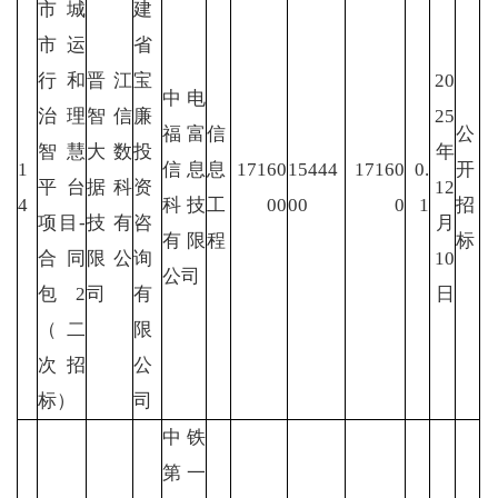
市城
建
市运
省
行和
晋江
宝
20
中电
治理
智信
廉
25
福富
信
公
智慧
大数
投
年
1
信息
息
17160
15444
17160
0.
开
平台
据科
资
12
4
科技
工
00
00
0
1
招
项目-
技有
咨
月
有限
程
标
合同
限公
询
10
公司
包2
司
有
日
（二
限
次招
公
标）
司
中铁
第一