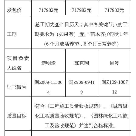
发包价
717982元
717982元
717982元
总工期为
30
个日历天；其中各关键节点的工
工期
期要求为（如果有）
无
；苗木养护期为
1
年
（
6
个月成活养护，
6
个月日常养护）
项目负责
傅明瑜
陈克翔
周波
人姓名
闽
Z009-11386
闽
Z909-0941
闽
Z
109-1007
证书编号
4
9
12
符合《工程施工质量验收规范》、《城市绿
质量目标
化工程质量验收规范》、《园林绿化工程施
工及验收规范》并达到合格标准。