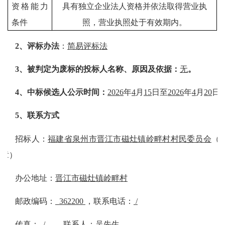
资格能力
具
有
独立企业法人资格
并依法取得营业执
条件
照，营业执照处于有效期内。
2
、评标办法
：
简易评标法
3
、被判定为废标的投标人名称、原因及依据：
无
。
4
、中标候选人公示时间：
2026
年
4
月
15
日至
2026
年
4
月
20
日
5
、联系方式
招标人：
福建省泉州市晋江市磁灶镇岭畔村村民委员会
（
章）
办公地址：
晋江市磁灶镇
岭畔
村
邮政编码：
362200
，联系电话：
/
传真：
/
，联系人：
吴先
生