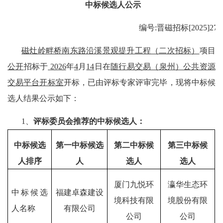
中标候选人公示
编号
:
晋磁招标
[2025]27
磁灶岭畔桥南东路沿溪景观提升工程（二次招标）
项目
公开
招标于
20
26
年
4
月
14
日在
随行易交易（泉州）公共资源
交易平台开标室
开标，已由
评标专家
评审完毕，现将中标候
选人结果公示如下：
1、
评标委员会推荐的中标候选人：
中标候选
第一中标候选
第二中标候
第三中标候
人排序
人
选人
选人
厦门九悦环
瀛华生态环
中标候选
福建卓森建设
境科技有限
境股份有限
人名称
有限公司
公司
公司