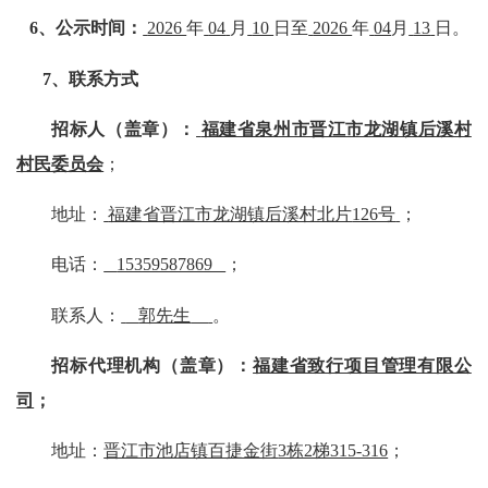
6
、公示时间：
2026
年
04
月
10
日至
2026
年
04
月
13
日。
7
、联系方式
招标人（盖章）：
福建省泉州市晋江市龙湖镇后溪村
村民委员会
；
地址：
福建省晋江市龙湖镇后溪村北片
126号
；
电话：
15359587869
；
联系人：
郭先生
。
招标代理机构（盖章）：
福建省致行项目管理有限公
司
；
地址：
晋江市池店镇百捷金街
3栋2梯315-316
；