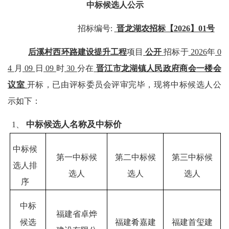
中标候选人公示
招标编号
:
晋龙湖农招标【
2026】01号
后溪村西环路建设提升工程
项目
公开
招标于
20
26
年
0
4
月
09
日
09
时
30
分
在
晋江市龙湖镇人民政府商会一楼会
议室
开标，已由评标委员会评审完毕，
现将中标
候选人
公
示如下：
中标候选人名称及中标价
1、
中标候
第一中标候
第二中标候
第三中标候
选人排
选人
选人
选人
序
中标
福建省卓烨
候选
福建肴嘉建
福建首玺建