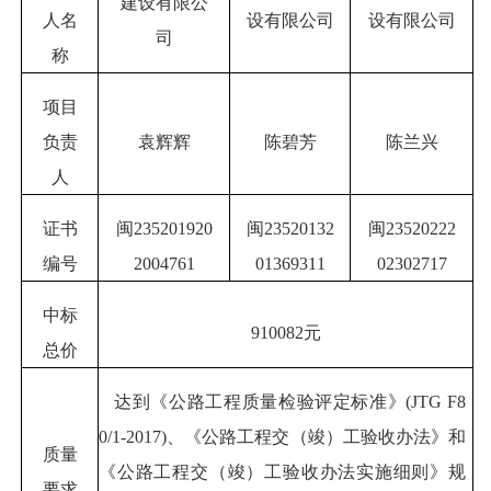
建设有限公
人名
设有限公司
设有限公司
司
称
项目
负责
袁辉辉
陈碧芳
陈兰兴
人
证书
闽
235201920
闽
23520132
闽
23520222
编号
2004761
01369311
02302717
中标
910082元
总
价
达到《公路工程质量检验评定标准》
(JTG F8
0/1-2017)、《公路工程交（竣）工验收办法》和
质量
《公路工程交（竣）工验收办法实施细则》规
要求