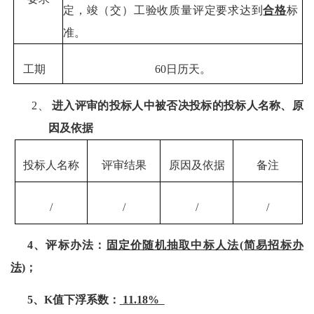
定，竣（交）工验收质量评定要求达到
合格
标
准
。
工期
60
日历天。
2、
进入评审的投标人中被否决投标的投标人名称、原
因及依据
投标人名称
评审结果
原因
及
依据
备注
/
/
/
/
4、评标办法：
固定价随机抽取中标人法
(简易招标办
法)
；
5、K值下浮系数：
11.18%