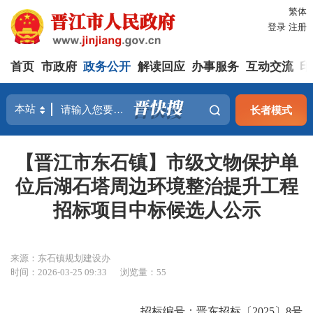
繁体
登录
注册
首页
市政府
政务公开
解读回应
办事服务
互动交流
印
长者模式
【晋江市东石镇】市级文物保护单
位后湖石塔周边环境整治提升工程
招标项目中标候选人公示
来源：东石镇规划建设办
时间：2026-03-25 09:33
浏览量：
55
招标编号：晋东招标〔2025〕8号