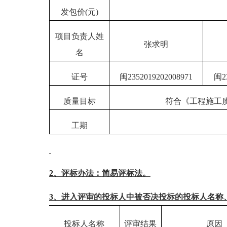
发包价
(元)
项目负责人姓
张求明
名
证号
闽
2352019202008971
闽
2
质量目标
符合《工程施工
工期
2、
评标办法：
简易评标法
。
3、
进入评审的投标人中被否决投标的投标人名称
投标人名称
评审结果
原因