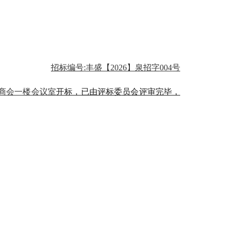
招标编号
:
丰盛【
202
6
】泉招字
0
04
号
府商会一楼会议室
开标，已由评标委员会评审完毕，