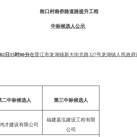
衙口村南侨路道路提升工程
中标候选人公示
0
2
日
15时00分
在
晋江市龙湖镇新大街北路
327号龙湖镇人民政
第
二
中标候选人
第
三
中标候选人
福建嘉泓建设工程有限
鸿才建设有限公司
公司