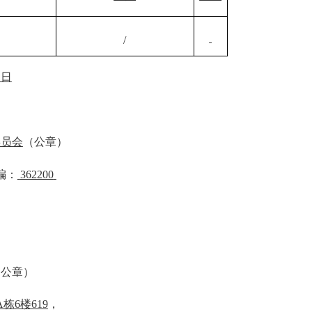
/
6
日
委员会
（公章）
编：
362200
（公章）
栋6楼619
，