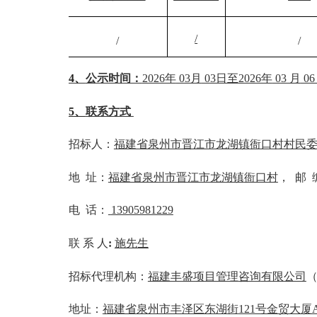
/
/
/
4、
公示时间：
2026
年
03
月
03
日至
2
026
年
03
月
0
5
、
联系方式
招标人：
福建省泉州市晋江市龙湖镇衙口村村民
地
址：
福建省泉州市晋江市龙湖镇
衙口村
，
邮
电
话：
13905981229
联
系
人
:
施先生
招标代理机构：
福建丰盛项目管理
咨询
有限公司
地址：
福建省
泉州市丰泽区东湖街
121号金贸大厦A