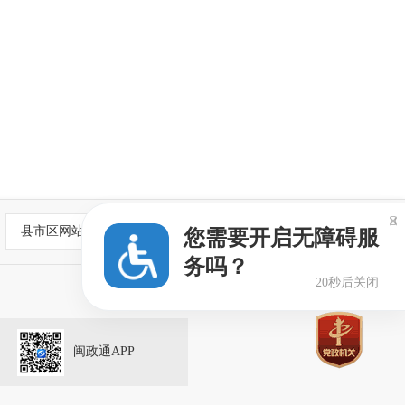

县市区网站
您需要开启无障碍服
务吗？
20秒后关闭
闽政通APP