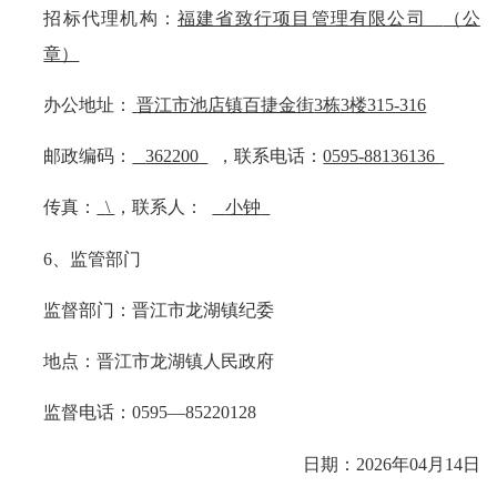
招标代理机构：
福建省致行项目管理有限公司
（公
章）
办公地址：
晋江市池店镇百捷金街
3栋3楼315-316
邮政编码：
362200
，联系电话：
0595-88136136
传真：
\
，联系人：
小
钟
6
、监管部门
监督部门：晋江市龙湖镇纪委
地点：晋江市龙湖镇人民政府
监督电话：
0595—85220128
日期：
202
6
年
04
月
14
日