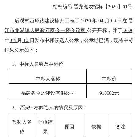
招标编号
:
晋龙湖农招标【
2026】01号
后溪村西环路建设提升工程
于
202
6
年
04
月
09
日在
晋
江市龙湖镇人民政府商会一楼会议室
公开
开标，并于
202
6
年
04
月
10
日发布中标候选人公示，公示期已满，现将中标
结果公示如下：
1、
中标人名称及中标价
中标人名称
中标价
福建省卓烨建设有限公司
910082元
2、
否决中标候选人的情况及原因：
投标人名
评审结
原因
依据
备注
称
果