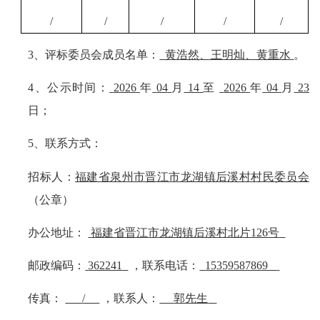
/
/
/
/
/
3、评标委员会成员名单：
黄浩然、王明灿、黄重水
。
4、公示时间：
202
6
年
04
月
14
至
202
6
年
04
月
23
日；
5、联系方式：
招标人：
福建省泉州市晋江市龙湖镇后溪村村民委员会
（公章）
办公地址：
福建省晋江市龙湖镇后溪村北片
126号
邮政编码：
362241
，联系电话：
15359587869
传真：
/
，联系人：
郭先生