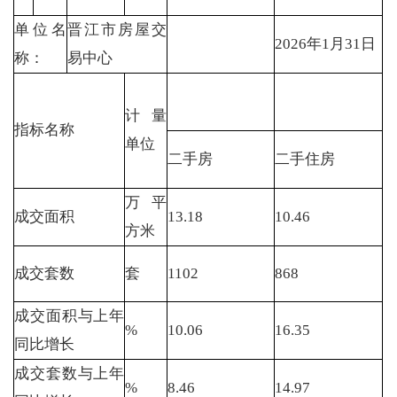
单位名
晋江市房屋交
2026年1月31日
称：
易中心
计量
指标名称
单位
二手房
二手住房
万平
成交面积
13.18
10.46
方米
成交套数
套
1102
868
成交面积与上年
%
10.06
16.35
同比增长
成交套数与上年
%
8.46
14.97