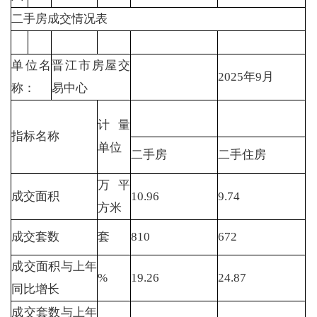
二手房成交情况表
单位名
晋江市房屋交
2025年9月
称：
易中心
计量
指标名称
单位
二手房
二手住房
万平
成交面积
10.96
9.74
方米
成交套数
套
810
672
成交面积与上年
%
19.26
24.87
同比增长
成交套数与上年