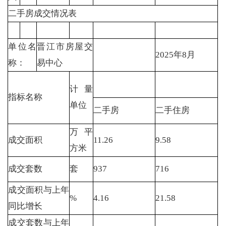
二手房成交情况表
单位名
晋江市房屋交
2025年8月
称：
易中心
计量
指标名称
单位
二手房
二手住房
万平
成交面积
11.26
9.58
方米
成交套数
套
937
716
成交面积与上年
%
4.16
21.58
同比增长
成交套数与上年