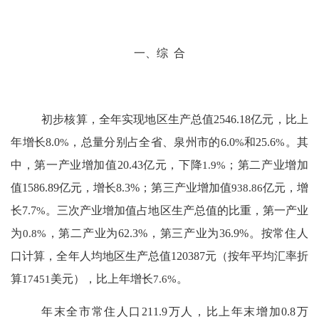
一、综
合
初步核算，全年实现地区生产总值
2546.18
亿元，比上
年增长
8.0
%
，总量分别占全省、泉州市的
6.0
%
和
25.6
%
。其
中，第一产业增加值
20.43
亿元，
下降
1.9
%
；第二产业增加
值
1586.89
亿元，增长
8.3%
；
第三产业增加值
938.86
亿元，增
长
7.7
%
。三次产业增加值占地区生产总值的比重
，第一产业
为
0.8%
，第二产业为
62.3%
，第三产业为
36.9%
。
按常住人
口计算，全年人均地区生产总值
120387
元
（按年平均汇率折
算
17451
美
元），比上年增长
7.6%
。
年末全市常住人口
211.9
万人，比上年末增加
0.8
万