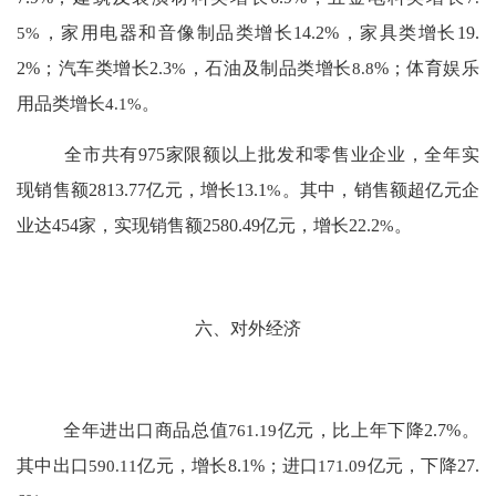
5%
，家用电器和音像制品类增长
14.2%
，家具类增长
19.
2%
；
汽车类增长
2.3
%
，石油及制品类
增长
8.8
%
；体育娱乐
用品类增长
4.1%
。
全市共有
975
家限额以上批发和零售业企业，全年实
现销售额
2813.77
亿元，增长
13.1
%
。其中，销售额超亿元企
业达
454
家，
实现
销售额
2580.49
亿元，增长
22.2
%
。
六、对外经济
全年进出口商品总值
761.19
亿元，比上年下降
2.7
%
。
其中出口
590.11
亿元，增长
8.1
%
；进口
171.09
亿元，下降
27.