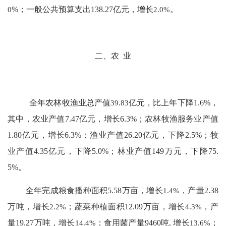
0
%
；
一般公共预算支出
138.27
亿元，
增长
2.0
%
。
二、农
业
全年农林牧渔业总产值
39.83
亿元，比上年下降
1.6%
，
其中，农业产值
7.47
亿元，增长
6.3%
；农林牧渔服务业产值
1.80
亿元，增长
6.3%
；渔业产值
26.20
亿元，下降
2.5%
；牧
业产值
4.35
亿元，下降
5.0%
；林业产值
149
万元，下降
75.
5%
。
全年完成粮食播种面积
5.58
万亩
，增长
1.4%
，
产量
2.38
万吨，
增长
2.2
%
；蔬菜种植面积
12.09
万亩
，增长
4.3%
，
产
量
19.27
万吨
，
增
长
14.4
%
；食用菌产量
9460
吨
,
增长
13.6
%
；