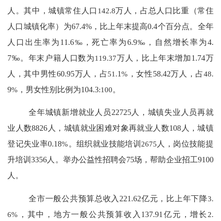
人
。其中，城镇常住人口
142.8
万人，占总人口比重（常住
人口城镇化率）为
67.4%
，比上年末提高
0.4
个百分点。全年
人口出生率为
11.6
‰
，死亡率为
6.9
‰
，自然增长率为
4.
7
‰
。年末户籍人口数为
119.37
万人，比上年末增加
1.74
万
人
，其中男性
60.95
万人，占
51.
1
%
，女性
58.42
万人，占
48.
9
%
，男女性别比例为
10
4.3
:100
。
全年城镇新增就业人员
22725
人，城镇失业人员再就
业人数
8826
人，城镇就业困难对象再就业人数
108
人，城镇
登记失业率
0.18
%
。组织就业技能培训
2675
人，岗位技能提
升培训
3356
人
。举办公益性招聘会
75
场，帮助企业招工
9100
人
。
全市一般公共预算总收入
221.62
亿元，
比上年下降
3.
6
%
，其中，地方一般公共预算收入
137.91
亿元，
增长
2.