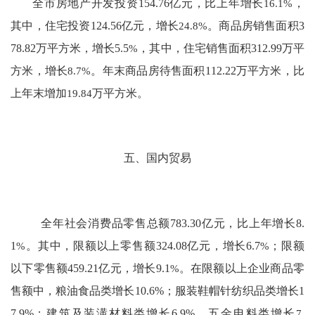
全市房地产开发投资
154.76
亿元，比上年
增长
16.1
%
，
其中，住宅投资
124.56
亿元，
增长
24.8
%
。商品房销售面积
3
78.82
万平方米，增长
5.5
%
，其中，住宅销售面积
312.99
万平
方米，
增长
8.7
%
。年末商品房待售面积
112.22
万平方米，
比
上年末增加
19.84
万平方米。
五、国内贸易
全年社会消费品零售总额
783.30
亿元，比上年增长
8.
1
%
。
其中
，限额以上零售额
324.08
亿元，增长
6.7
%
；限额
以下零售额
459.21
亿元，增长
9.1
%
。在限额以上企业商品零
售额中，粮油食品类增长
10.6
%
；
服装鞋帽针纺织品类增长
1
7.9
%
；
建筑及装潢材料类增长
6.9
%
，五金电料类增长
7.