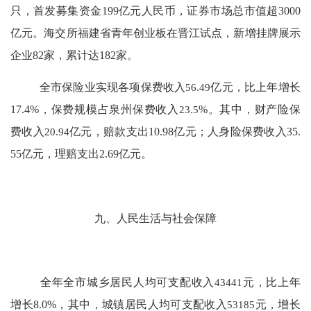
只，首发募集资金
199
亿元人民币，证券市场总市值超
3000
亿元。海交所福建省青年创业板在晋江试点，新增挂牌展示
企业
82
家，累计达
182
家。
全市保险业实现各项保费收入
56.49
亿元，比上年增长
17.4
%
，保费规模占泉州保费收入
23.5
%
。其中，财产险保
费收入
20.94
亿元，赔款支出
10.98
亿元；人身险保费收入
35.
55
亿元，理赔支出
2.69
亿元。
九、人民生活与社会保障
全年全市城乡居民人均可支配收入
43441
元，比上年
增长
8.0
%
，其中，城镇居民人均可支配收入
53185
元，增长