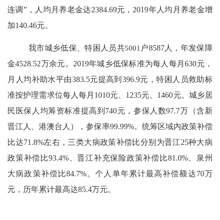
连调”，人均月养老金达
2384.69
元，
2019
年人均月养老金增
加
140.46
元。
我市城乡低保、特困人员共
5001
户
8587
人，年发保障
金
4528.52
万余元。
2019
年城乡低保标准为每人每月
630
元，
月人均补助水平由
383.5
元提高到
396.9
元，特困人员救助标
准按护理需求位每人每月
1010
元、
1235
元、
1460
元。城乡居
民医保人均筹资标准提高到
740
元，参保人数
97.7
万（含新
晋江人、港澳台人），参保率
99.99%
。统筹区域内政策补偿
比达
71.8%
左右，三类大病政策补偿比分别为晋江
25
种大病
政策补偿比
93.4%
、晋江补充保险政策补偿比
81.0%
、泉州
大病政策补偿比
84.7%
。个人单年累计最高补偿额达
70
万
元，历年累计最高达
85.4
万元。