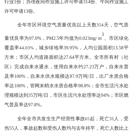
行业
1
份；办理夜间作业施工许可申请
314
份、午间作业施工
许可申请
13
份。
全年市区环境空气质量优良以上天数
354
天，空气质
3
量优良率为
97.0%
，
PM2.5
年均值为
0.023mg/ m
。市区绿化
覆盖率
44.03%
，城乡绿地率
39.95%
，人均公园面积
13.58
平
方米；市区人均道路面积达
27.64
平方米。全市所有村（社
区）完成自来水通水，使用自来水约
27.23
万户，自来水普
及率
100%
，自来水供水规模达
87.9
万吨
/
日，出厂水质合格
率达
100%
，管网末梢水水质合格率
98.8%
；全市生活污水处
理规模达到
35
万吨
/
日，市区生活污水处理率达
94%
；市区燃
气普及率达
97.8%
。
全年全市共发生生产经营性事故
65
起，死亡
31
人，受
伤
55
人，事故起数和受伤人数均与去年持平，死亡人数比上