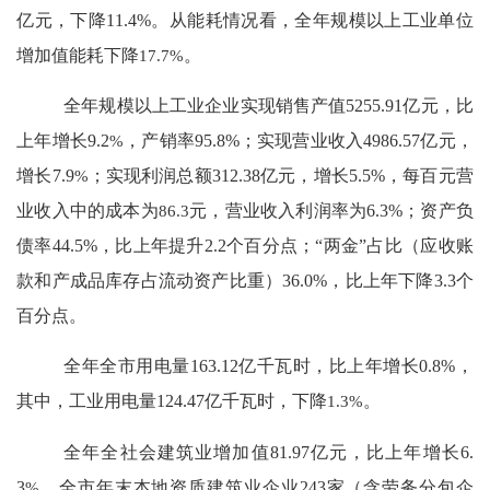
亿元，下降
11.4%
。
从能耗情况看，全年规模以上工业单位
增加值能耗下降
17.7%
。
全年规模以上工业企业实现销售产值
5255.91
亿元，比
上年增长
9.2
%
，产销率
95.8
%
；
实现营业收入
4986.57
亿元，
增长
7.9
%
；实现利润总额
312.38
亿元，增长
5.5
%
，每百元营
业收入中的成本为
86.3
元，营业收入利润率为
6.3%
；资产负
债率
44.5%
，比上年提升
2.2
个百分点；“两金”占比（应收账
款和产成品库存占流动资产比重）
36.0%
，比上年
下降
3.3
个
百分点
。
全年全市用电量
163.12
亿千瓦时，比上年增长
0.8%
，
其中，工业用电量
124.47
亿千瓦时，
下降
1.3%
。
全年
全社会建筑业增加值
81.97
亿元，比上年增长
6.
3
%
。全市年末本地资质建筑业企业
243
家（含劳务分包企