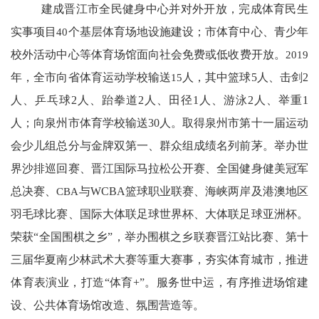
建成晋江市全民健身中心并对外开放，完成体育民生
实事项目
40
个基层体育场地设施建设；市体育中心、青少年
校外活动中心等体育场馆面向社会免费或低收费开放。
2019
年，
全
市向省体育运动学校输送
15
人，其中篮球
5
人、击剑
2
人、乒乓球
2
人、跆拳道
2
人、田径
1
人、游泳
2
人、举重
1
人；向泉州市体育学校输送
30
人。
取得泉州市第十一届运动
会少儿组总分与金牌双第一、群众组成绩名列前茅。举办世
界沙排巡回赛、晋江国际马拉松公开赛、全国健身健美冠军
总决赛、
CBA
与
WCBA
篮球职业联赛、海峡两岸及港澳地区
羽毛球比赛、国际大体联足球世界杯、大体联足球亚洲杯。
荣获“全国围棋之乡”，举办围棋之乡联赛晋江站比赛、第十
三届华夏南少林武术大赛等重大赛事，夯实体育城市，推进
体育表演业，打造“体育
+
”。服务世中运，有序推进场馆建
设、公共体育场馆改造、氛围营造等。