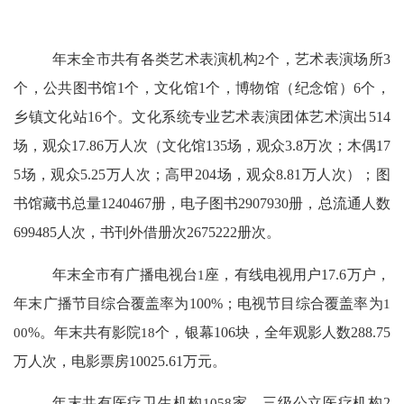
年末全市共有各类艺术表演机构
2
个，艺术表演场所
3
个，公共图书馆
1
个，文化馆
1
个，博物馆（纪念馆）
6
个，
乡镇文化站
16
个。文化系统专业艺术表演团体艺术演出
514
场，观众
17.86
万人次（文化馆
135
场，观众
3.8
万次；木偶
17
5
场，观众
5.25
万人次；高甲
204
场，观众
8.81
万人次）；图
书馆藏书总量
1240467
册，电子图书
2907930
册，总流通人数
699485
人次，书刊外借册次
2675222
册次。
年末全市有广播电视台
1
座，有线电视用户
17.6
万户，
年末广播节目综合覆盖率为
100
%
；电视节目综合覆盖率为
1
00
%
。年末共有影院
18
个，银幕
106
块，全年观影人数
288.75
万人次，电影票房
10025.61
万元。
年末共有医疗卫生机构
1058
家。三级公立医疗机构
2