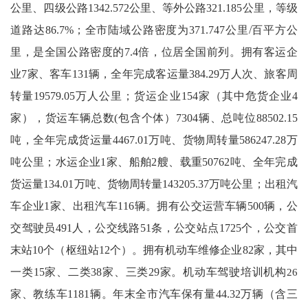
公里、四级公路
1342.572
公里、等外公路
321.185
公里，等级
道路达
86.7%
；全市陆域公路密度为
371.747
公里
/
百平方公
里，是全国公路密度的
7.4
倍，位居全国前列。拥有客运企
业
7
家、客车
131
辆，全年完成客运量
384.29
万人次、旅客周
转量
19579.05
万人公里；货运企业
154
家（其中危货企业
4
家），货运车辆总数
(
包含个体）
7304
辆、总吨位
88502.15
吨，全年完成货运量
4467.01
万吨、货物周转量
586247.28
万
吨公里；水运企业
1
家、船舶
2
艘、载重
50762
吨、全年完成
货运量
134.01
万吨、货物周转量
143205.37
万吨公里；出租汽
车企业
1
家、出租汽车
116
辆。拥有公交运营车辆
500
辆，公
交驾驶员
491
人，公交线路
51
条，公交站点
1725
个，公交首
末站
10
个（枢纽站
12
个）。拥有机动车维修企业
82
家，其中
一类
15
家、二类
38
家、三类
29
家。机动车驾驶培训机构
26
家、教练车
1181
辆。年末全市汽车保有量
44.32
万辆（含三