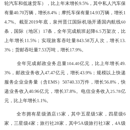
轮汽车和低速货车），比上年末增长
9.5%
，其中私人汽车保
有量
40.70
万辆，增长
8.4%
；摩托车保有量
14.93
万辆，增长
1
4.7%
。截至
2019
年底，泉州晋江国际机场开通国内航线
60
条，国际（地区）
17
条
，
全年完成航班起降
6.5
万架次
，比
上年增长
11.5
%
；实现旅客
吞吐量
843.58
万人次，增长
13.
3
%
；货邮吞吐量
7.53
万吨，增长
17.9
%
。
全年完成邮政业务总量
104.40
亿元，比上年增长
49.
3%
，邮政业务收入
47.47
亿元，增长
43.9%
；规模以上快递
服务企业业务量（含
EMS
）
50740.33
万件，增长
56.8%
，快
递业务收入
40.96
亿元，增长
37.8%
。
电信业务收入
25.78
亿
元，比上年增长
1.1
%
。
全市拥有星级酒店
15
家，其中五星级
5
家，四星级
6
家，三星级
4
家；旅行社
28
家，其中
5A
级旅行社
3
家，
4A
级