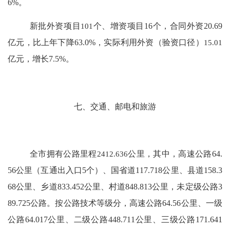
6%
。
新批外资项目
101
个、增资项目
16
个，合同外资
20.69
亿元，比上年下降
63.0
%
，实际利用外资（验资口径）
15.01
亿元，增长
7.5
%
。
七、交通、邮电和旅游
全市拥有公路里程
2412.636
公里，其中，高速公路
64.
56
公里（互通出入口
5
个）、国省道
117.718
公里、县道
158.3
68
公里、乡道
833.452
公里、村道
848.813
公里，未定级公路
3
89.725
公路。按公路技术等级分，高速公路
64.56
公里、一级
公路
64.017
公里、二级公路
448.711
公里、三级公路
171.641