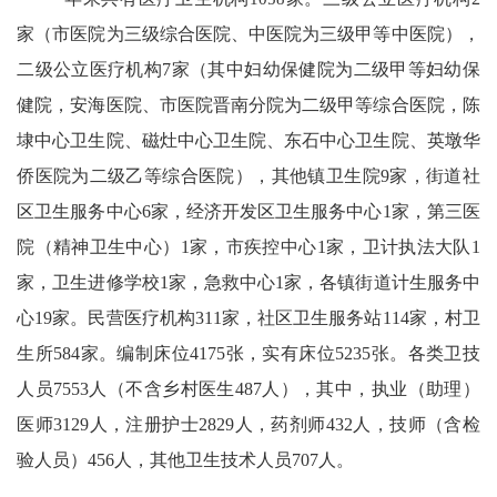
家（市医院为三级综合医院、中医院为三级甲等中医院），
二级公立医疗机构
7
家（其中妇幼保健院为二级甲等妇幼保
健院，安海医院、市医院晋南分院为二级甲等综合医院，陈
埭中心卫生院、磁灶中心卫生院、东石中心卫生院、英墩华
侨医院为二级乙等综合医院），其他镇卫生院
9
家，街道社
区卫生服务中心
6
家，经济开发区卫生服务中心
1
家，第三医
院（精神卫生中心）
1
家，市疾控中心
1
家，卫计执法大队
1
家，卫生进修学校
1
家，急救中心
1
家，各镇街道计生服务中
心
19
家。民营医疗机构
311
家，社区卫生服务站
114
家，村卫
生所
584
家。编制床位
4175
张，实有床位
5235
张。各类卫技
人员
7553
人（不含乡村医生
487
人），其中，执业（助理）
医师
3129
人，注册护士
2829
人，药剂师
432
人，技师（含检
验人员）
456
人，其他卫生技术人员
707
人。