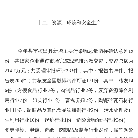
十二、资源、环境和安全生产
全年共审核出具新增主要污染物总量指标确认意见
19
份；共
18
家企业通过市场完成
52
笔排污权交易，交易总额为
214.7
万元；共受理审批环评
233
件，其中：报告书
28
件、报
告表
205
件；共核发全国版排污许可证
171
份，其中，核发
14
6
份（方便食品行业
7
份，肉制品行业
2
份，废弃资源综合利
用行业
7
份，印染行业
1
份，畜禽养殖
2
份，陶瓷砖瓦石材行
业
111
份，调味品及其他食品添加剂行业
2
份，污水处理及再
生利用行业
10
份，锅炉行业
1
份，危险废物治理行业
3
份），
变更印染、电镀、造纸、肉制品及制革行业
24
份，撤销陶瓷