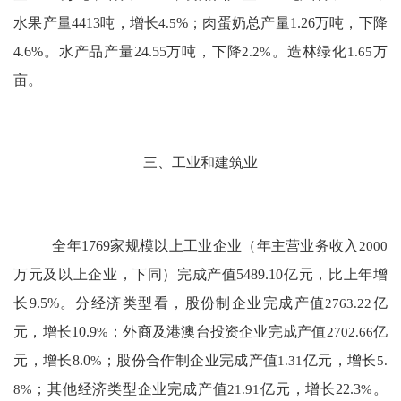
水果产量
4413
吨，
增长
4.5
%
；
肉蛋奶总产量
1.26
万吨，下降
4.6
%
。
水产品产量
24.55
万吨，
下降
2.2
%
。造林绿化
1.65
万
亩。
三、工业和建筑业
全年
1769
家规模以上工业企业（年主营业务收入
2000
万元及以上企业，下同）完成产值
5489.10
亿元，比上年增
长
9.5%
。分经济类型看，股份制企业
完成产值
2763.22
亿
元，增长
10.9
%
；外商及港澳台投资企业
完成产值
2702.66
亿
元，增长
8.0
%
；股份合作制企业
完成产值
1.31
亿元
，增长
5.
8
%
；其他经济类型企业
完成产值
21.91
亿元，增长
22.3
%
。