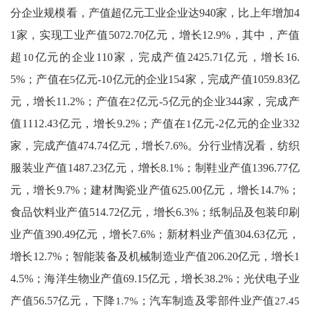
分企业规模看，产值超亿元工业企业达
940
家，比上年增加
4
1
家，实现工业产值
5072.70
亿元，增长
12.9%
，其中，产值
超
10
亿元的企业
110
家，
完成
产值
2425.71
亿元，增长
16.
5%
；产值在
5
亿元
-10
亿元的企业
154
家，
完成
产值
1059.83
亿
元，增长
11.2%
；产值在
2
亿元
-5
亿元的企业
344
家，
完成
产
值
1112.43
亿元，增长
9.2%
；产值在
1
亿元
-2
亿元的企业
332
家，
完成
产值
474.74
亿元，增长
7.6%
。分行业情况看，纺织
服装业产值
1487.23
亿元，增长
8.1%
；制鞋业产值
1396.77
亿
元，增长
9.7%
；建材陶瓷业产值
625.00
亿元，增长
14.7%
；
食品饮料业产值
514.72
亿元，增长
6.3%
；纸制品
及包装印刷
业产值
390.49
亿元，增长
7.6%
；新材料业产值
304.63
亿元，
增长
12.7%
；
智能
装备
及
机械
制造
业产值
206.20
亿元，增长
1
4.5%
；海洋生物业产值
69.15
亿元，增长
38.2%
；光
伏电子
业
产值
56.57
亿元，
下降
1.7%
；
汽车制造及零部件业产值
27.45