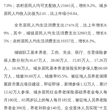
7.0
%
；农村居民人均可支配收入
25965
元，增长
9.2
%
。城乡
居民人均收入比值为
2.
05
，比上年缩小
0.0
4
。
全市居民人均生活消费支出
27476
元，比上年增长
8.
9%
，其中，城镇居民人均生活消费支出
32003
元，增长
8.
5%
；农村居民人均生活消费支出
19357
元，增长
8.3%
。
城镇职工基本养老、工伤、失业、医疗、生育保险参
保人数分别为
36.67
万人、
28.00
万人、
15.85
万人、
17.26
万
人、
16.06
万人。城乡居民基本养老保险实时参保人数
60.69
万人，续缴
39.69
万人，续缴率
95.5%
。被征地人员养老保障
紧跟市重点项目建设，即征即保，新增参保
1.32
万人，累计
12.42
万人参保。城乡居民社会养老保险基础养老金每人每
月
180
元，
65
周岁以上的每人每月
185
元，被征地人员养老险
养老金
300
元，养老补助金
140
元。企业退休人员实现“十五