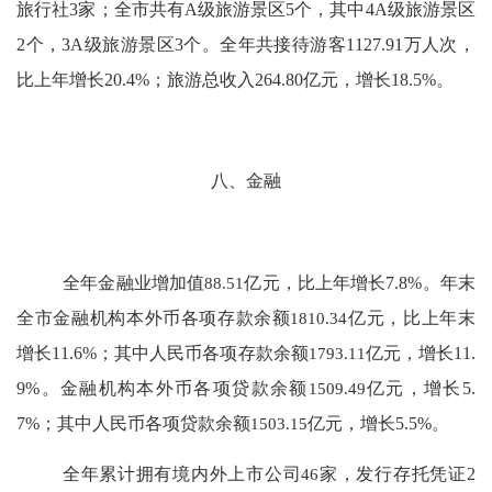
旅行社
3
家；全市共有
A
级旅游景区
5
个，其中
4A
级旅游景区
2
个，
3A
级旅游景区
3
个。全年共接待游客
1127.91
万人次，
比上年增长
20.4%
；旅游总收入
264.80
亿元，增长
18.5%
。
八、金融
全年金融业增加值
88.51
亿元，比上年增长
7.8
%
。年末
全市金融机构本外币各项存款余额
1810.34
亿元，比上年末
增长
11.6
%
；其中人民币各项存款余额
1793.11
亿元，增长
11.
9
%
。金融机构本外币各项贷款余额
1509.49
亿元，增长
5.
7
%
；其中人民币各项贷款余额
1503.15
亿元，增长
5.5
%
。
全年累计拥有境内外上市公司
46
家，发行存托凭证
2