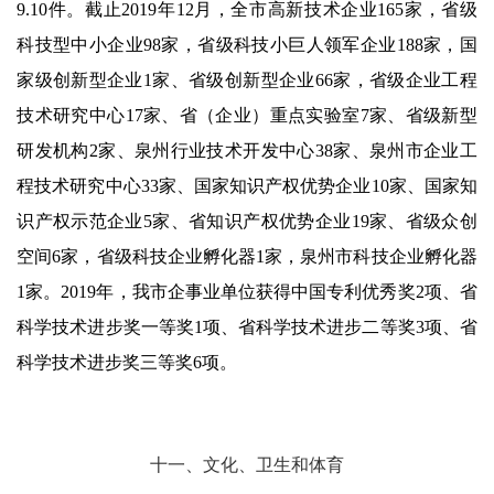
9.10
件。截止
2019
年
12
月，全市高新技术企业
165
家，省级
科技型中小企业
98
家，省级科技小巨人领军企业
188
家，国
家级创新型企业
1
家、省级创新型企业
66
家，省级企业工程
技术研究中心
17
家、省（企业）重点实验室
7
家、省级新型
研发机构
2
家、泉州行业技术开发中心
38
家、泉州市企业工
程技术研究中心
33
家、国家知识产权优势企业
10
家、国家知
识产权示范企业
5
家、省知识产权优势企业
19
家、省级众创
空间
6
家，省级科技企业孵化器
1
家，泉州市科技企业孵化器
1
家。
2019
年，我市企事业单位获得中国专利优秀奖
2
项、省
科学技术进步奖一等奖
1
项、省科学技术进步二等奖
3
项、省
科学技术进步奖三等奖
6
项。
十一、文化、卫生和体育