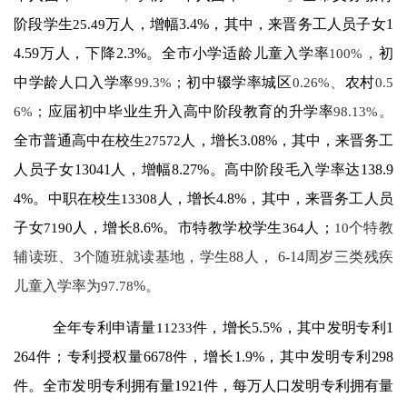
阶段学生
25.49
万人，增幅
3.4%
，其中，来晋务工人员子女
1
4.59
万人，下降
2.3%
。全市小学适龄儿童入学率
100%
，
初
中学龄人口入学率
99.3%
；
初中辍学率城区
0.26%
、
农村
0.5
6%
；
应届初中毕业生升入高中阶段教育的升学率
98.13%
。
全市普通高中在校生
27572
人，增长
3.08%
，其中，来晋务工
人员子女
13041
人，增幅
8.27%
。高中阶段毛入学率达
138.9
4
%
。中职在校生
13308
人，增长
4.8
%
，其中，来晋务工人员
子女
7190
人，增长
8.6
%
。市特教学校学生
364
人；
10
个特教
辅读班、
3
个随班就读基地，学生
88
人，
6-14
周岁三类残疾
儿童入学率为
97.78
%
。
全年专利申请量
11233
件，增长
5.5%
，其中发明专利
1
264
件；专利授权量
6678
件，增长
1.9%
，其中发明专利
298
件。全市发明专利拥有量
1921
件，每万人口发明专利拥有量