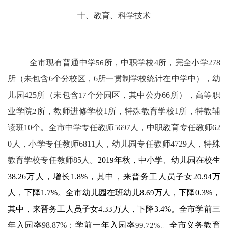
十、教育、科学技术
全市现有普通中学
56
所，中职学校
4
所，完全小学
278
所（未包含
6
个分校区，
6
所一贯制学校统计在中学中），幼
儿园
425
所
（未包含
17
个分园区，其中
公办
66
所）
，高等职
业学院
2
所，教师进修学校
1
所，特殊教育学校
1
所，特教辅
读班
10
个。全市中学专任教师
5697
人，中职教育专任教师
62
0
人，小学专任教师
6811
人，幼儿园专任教师
4729
人，特殊
教育学校专任教师
85
人。
201
9
年秋，中小学、幼儿园在校生
38.26
万人，增长
1.8
%
，其中，来晋务工人员子女
2
0.94
万
人，下降
1.7
%
。全市幼儿园在班幼儿
8.
69
万人，下降
0.3
%
，
其中，来晋务工人员子女
4.
33
万人，下降
3.4
%
。全市学前三
年入园率
98.87
%
；
学前一年入园率
99.72%
。
全市义务教育