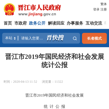
繁体
登录
注册
首页
市政府
政务公开
解读回应
办事服务
互动交流
印
长者模式
晋江市2019年国民经济和社会发展
统计公报
时间：2020-04-13 11:52
浏览量：
11322
晋江市
201
9
年国民经济和社会发展
统
计
公
报