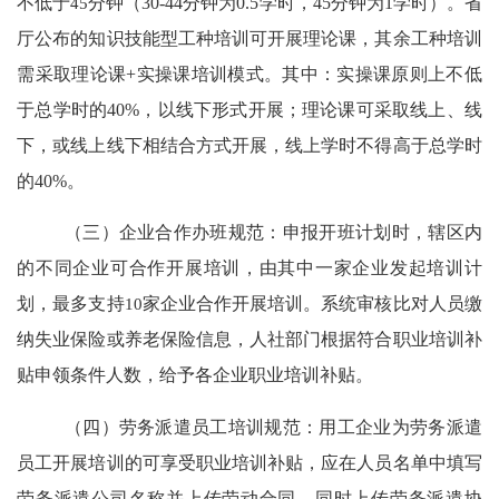
不低于
45
分钟（
30-44
分钟为
0.5
学时，
45
分钟为
1
学时）。省
厅公布的知识技能型工种培训可开展理论课，其余工种培训
需采取理论课
+
实操课培训模式。其中：实操课原则上不低
于总学时的
40%
，以线下形式开展；理论课可采取线上、线
下，或线上线下相结合方式开展，线上学时不得高于总学时
的
40%
。
（
三
）企业合作办班规范
：
申报开班计划时，辖区内
的不同企业可合作开展培训，由其中一家企业发起培训计
划，最多支持
10
家企业合作开展培训。系统审核比对人员缴
纳失业保险或养老保险信息，人社部门根据符合职业培训补
贴申领条件人数，给予各企业职业培训补贴。
（
四
）劳务派遣员工培训规范
：
用工企业为劳务派遣
员工开展培训的可享受职业培训补贴，应在人员名单中填写
劳务派遣公司名称并上传劳动合同，同时上传劳务派遣协