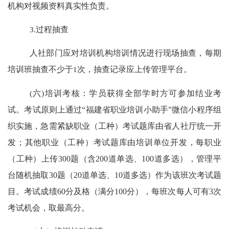
机构
对视频资料真实性负责。
3.
过程抽查
人社部门应对培训机构培训情况进行现场抽查，
每期
培训班抽查不少于
1
次
，
抽查记录应上传管理平台。
(
六
)
培训考核：
学员获得全部学时方可参加结业考
试。考试原则上通过
“
福建省职业培训小助手
”
微信小程序组
织实施，急需紧缺职业（工种）考试题库由省人社厅统一开
发；其他职业（工种）考试题库由培训单位开发，每职业
（工种）上传
300
题（含
200
道单选、
100
道多选），管理平
台随机抽取
30
题（
20
道单选、
10
道多选）作为该班次考试题
目。考试成绩
60
分及格（满分
100
分），每班次每人可有
3
次
考试机会，取最高分。