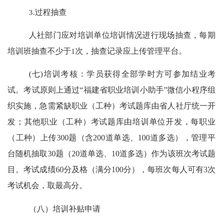
3.
过程抽查
人社部门应对培训单位培训情况进行现场抽查，每期
培训班抽查不少于
1
次，抽查记录应上传管理平台。
(
七
)
培训考核：
学员获得全部学时方可参加结业考
试。考试原则上通过
“
福建省职业培训小助手
”
微信小程序组
织实施，急需紧缺职业（工种）考试题库由省人社厅统一开
发；其他职业（工种）考试题库由培训单位开发，每职业
（工种）上传
300
题（含
200
道单选、
100
道多选），管理平
台随机抽取
30
题（
20
道单选、
10
道多选）作为该班次考试题
目。考试成绩
60
分及格（满分
100
分），每班次每人可有
3
次
考试机会，取最高分。
（八）培训补贴申请