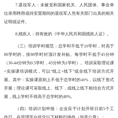
7
.
退役军人：未被党和国家机关、人民团体、事业单
位录用聘用或待安置期间的退役军人凭有关部门出具的相关
证明或证件。
8
.
残疾人：
持
有效的《中华人民共和国残疾人证》。
（三）培训学时规范
：
总学时不低于
20
学时，对高于
80
学时的，按
80
学时封顶计发补贴。每学时不低于
45
分钟
（
30-44
分钟为
0.5
学时，
45
分钟为
1
学时）。培训采取理论课
+
实操课培训模式
，可以
“
线上
+
线下
”
或全线下培训
方式开
展
。其中：实操课原则上不低于总学时的
40%
，以线下形式
开展；理论课可采取线上、线下，或线上线下相结合方式开
展，线上学时不得高于总学时的
40%
。
（四）培训计划申报：
企业应于计划开班日前
5
个工
作日，在管理平台提交以下材料扫描件（加盖公章）：