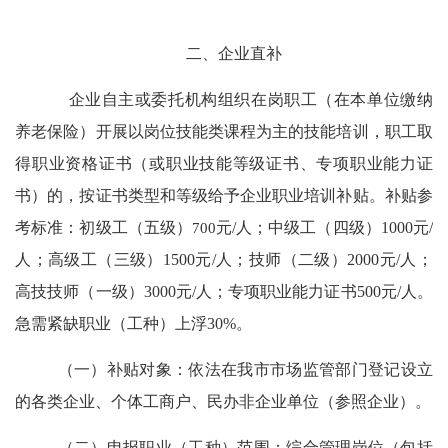
二、企业直补
企业自主或委托机构组织在岗职工（在本单位缴纳
养老保险）开展以岗位技能类课程为主的技能培训，职工取
得职业资格证书（或职业技能等级证书、专项职业能力证
书）的，按证书类型和等级给予企业职业培训补贴。
补贴
参
考标准：初级工（五级）
700
元
/
人；中级工（四级）
1000
元
/
人；高级工（三级）
1500
元
/
人；技师（二级）
2000
元
/
人；
高技技师（一级）
3000
元
/
人；专项职业能力证书
500
元
/
人。
急需紧缺职业（工种）上浮
30%
。
（一）补贴对象：
依法在我
市
市场监管部门登记设立
的各类企业、个体工商户、民办非企业单位（参照企业）。
（二）
申报职业（工种）范围：
综合管理岗位（包括