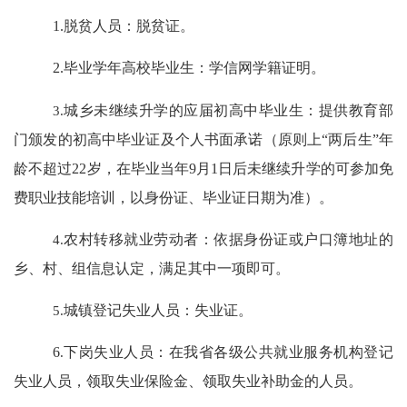
1.
脱贫人员：脱贫证
。
2.
毕业学年高校毕业生：学信网学籍证明
。
3.
城乡未继续升学
的应届
初高中毕业生：提供教育部
门颁发的初高中毕业证及个人书面承诺（原则上
“
两后生
”
年
龄不超过
22
岁，在毕业当年
9
月
1
日后未继续升学的可参加免
费职业技能培训，以身份证、毕业证日期为准）。
4.
农村转移就业劳动者：依据身份证或户口簿地址的
乡、村、组信息认定，满足其中一项即可。
5.
城镇登记失业人员：失业证。
6
.
下岗失业人员：在我省各级公共就业服务机构登记
失业人员，领取失业保险金、领取失业补助金的人员。