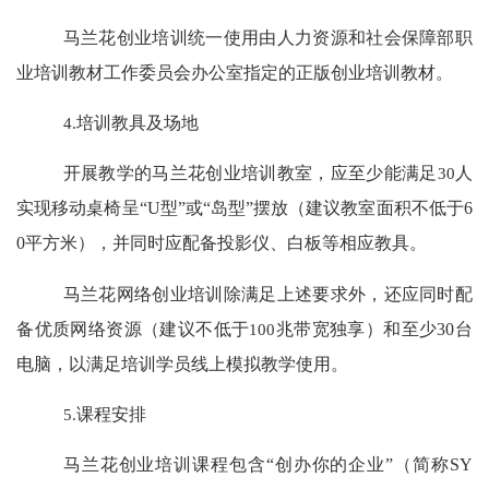
马兰花创业培训统一使用由人力资源和社会保障部职
业培训教材工作委员会办公室指定的正版创业培训教材。
4.
培训教具及场地
开展教学的马兰花创业培训教室，应至少能满足
30
人
实现移动桌椅呈
“U
型
”
或
“
岛型
”
摆放（建议教室面积不低于
6
0
平方米），并同时应配备投影仪、白板等相应教具。
马兰花网络创业培训除满足上述要求外，还应同时配
备优质网络资源（建议不低于
100
兆带宽独享）和至少
30
台
电脑，以满足培训学员线上模拟教学使用。
5.
课程安排
马兰花创业培训课程包含
“
创办你的企业
”
（简称
SY