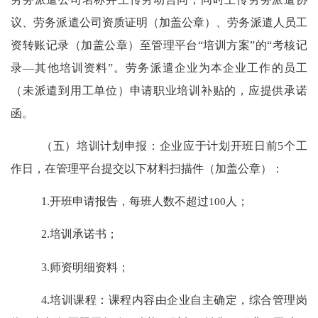
议、劳务派遣公司资质证明（加盖公章）、劳务派遣人员工
资转账记录（加盖公章）至管理平台
“
培训方案
”
的
“
考核记
录
—
其他培训资料
”
。劳务派遣企业为本企业工作的员工
（未派遣到用工单位）申请职业培训补贴的，应提供承诺
函。
（五）
培训计划申报
：
企业应于计划开班日前
5
个工
作日，在管理平台提交以下材料扫描件（加盖公章）：
1.
开班申请报告，每班人数不超过
100
人；
2.
培训承诺书；
3.
师资明细
资料
；
4.
培训课程：课程内容由企业自主确定，综合管理岗