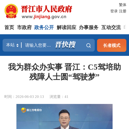
繁体
登录
注册
首页
市政府
政务公开
解读回应
办事服务
互动交流
印
长者模式
我为群众办实事 晋江：C5驾培助
残障人士圆“驾驶梦”
时间：2026-06-03 20:13
浏览量：
41