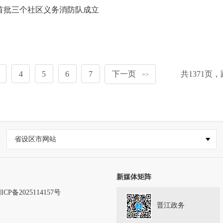
首批三个社区义务消防队成立
4
5
6
7
下一页
共
1371
页，
>>
省设区市网站
新媒体矩阵
ICP备2025114157号
晋江政务
务