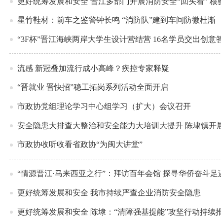
更好统筹发展和安全 晋江多部门开展消防安全“回头看” 
星竹鞋材：前车之鉴警钟长鸣 “消防队”建到车间防微杜渐
“3F杯”晋江海峡两岸大学生设计营结营 16名学员交出创意
流感 新冠叠加流行成小高峰？疾控专家释疑
“晋就业 晋快招”稳工拓岗系列活动全面开启
市政协党组理论学习中心组学习（扩大）会议召开
安全隐患大排查大整治和安全能力大培训大提升 陈埭镇开
市政协收听收看省政协“为闽大讲堂”
“情源晋江·马来西亚之行”：拜访百年会馆 探寻华侨奋斗足
更好统筹发展和安全 我市持续严查企业消防安全隐患
更好统筹发展和安全 陈埭：“清障强基提能”攻坚行动持续