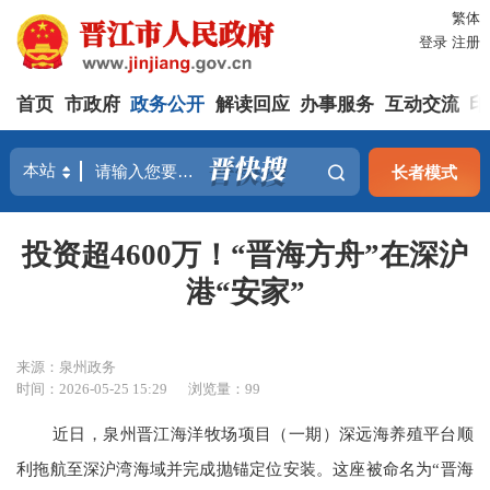
繁体
登录
注册
首页
市政府
政务公开
解读回应
办事服务
互动交流
印
长者模式
投资超4600万！“晋海方舟”在深沪
港“安家”
来源：泉州政务
时间：2026-05-25 15:29
浏览量：
99
近日，泉州晋江海洋牧场项目（一期）深远海养殖平台顺
利拖航至深沪湾海域并完成抛锚定位安装。这座被命名为“晋海