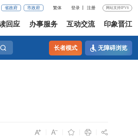
省政府
市政府
繁体
登录
注册
网站支持IPV6
读回应
办事服务
互动交流
印象晋江
长者模式
无障碍浏览