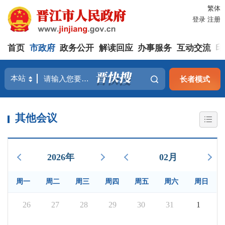
繁体
登录
注册
首页
市政府
政务公开
解读回应
办事服务
互动交流
印
长者模式
其他会议
2026年
02月
周一
周二
周三
周四
周五
周六
周日
26
27
28
29
30
31
1