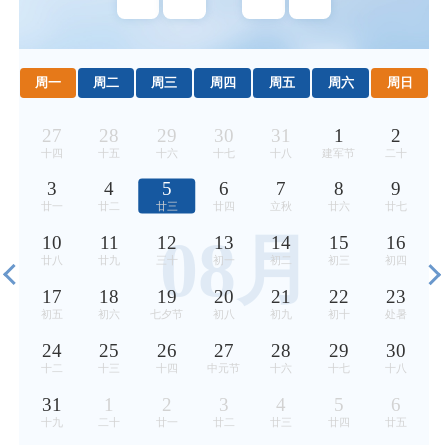
周一
周二
周三
周四
周五
周六
周日
27
28
29
30
31
1
2
十四
十五
十六
十七
十八
建军节
二十
3
4
5
6
7
8
9
廿一
廿二
廿三
廿四
立秋
廿六
廿七
08月
10
11
12
13
14
15
16
廿八
廿九
三十
初一
初二
初三
初四
17
18
19
20
21
22
23
初五
初六
七夕节
初八
初九
初十
处暑
24
25
26
27
28
29
30
十二
十三
十四
中元节
十六
十七
十八
31
1
2
3
4
5
6
十九
二十
廿一
廿二
廿三
廿四
廿五