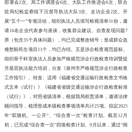
部署会2次、局工作调度会6次、大队工作推进会6次，联合
驻局纪检监察组下沉督导执法大队3次、走访企业2次。开
展“五个一”专项活动，组织执法人员填写检视清单31份，邀
请16名企业代表参与座谈，收集群众建议。自查发现问题7
类（包含35个具体问题），均已完成整改销号；形成群众急
难愁盼民生项目11个，均已办结。五是涉企检查规范提标。
组织骨干科室执法人员参加严格规范涉企行政检查培训暨提
升基层执法能力培训，分发《泉州市严格规范涉企行政检查
工作指引》。转发、适用《福建省交通运输行政检查文书格
式文本（试行）》《福建省省级交通运输涉企行政检查标准
（试行）》，对照省级清单，根据我局权责清单，邀请法律
顾问指导，梳理形成本级检查事项清单共计25项。拟定2025
年“双随机、一公开”、“综合查一次”检查计划。截至12月
初，已完成“综合查一次”四项检查计划。9月以来，通过“闽