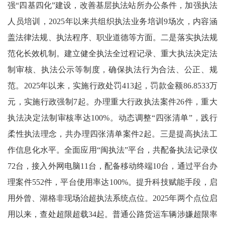
强“四基四化”建设，改善基层执法站所办公条件，加强执法
人员培训，2025年以来共组织执法业务培训9场次，内容涵
盖法律法规、执法程序、职业道德等方面。二是落实执法规
范化长效机制。建立健全执法全过程记录、重大执法决定法
制审核、执法公示等制度，确保执法行为合法、公正、规
范。2025年以来，实施行政处罚413起，罚款金额86.8533万
元，实施行政强制7起。办理重大行政执法案件26件，重大
执法决定法制审核率达100%。动态调整“四张清单”，践行
柔性执法理念，共办理四张清单案件2起。三是提高执法工
作信息化水平。全面应用“闽执法”平台，共配备执法记录仪
72台，接入外网电脑11台，配备移动终端10台，通过平台办
理案件552件，平台使用率达100%。提升科技赋能手段，启
用外曾、湖格非现场治超执法系统点位。2025年两个点位启
用以来，查处超限超载34起。普通公路货运车辆涉嫌超限率