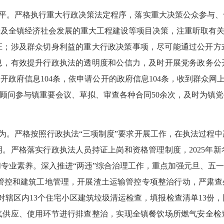
平。
严格执行重大行政决策法定程序，落实重大决策公众参与、
涉及全镇经济社会发展的重大工程建设等项目决策，注重听取有
证；涉及群众切身利益的重大行政决策事项，尽可能通过公开方
，有效提升行政执法的透明度和公信力，及时开展党务政务公开
公开政府信息
104
条，依申请公开的政府信息
104
条，收到群众网
顾问参与镇重要会议、草拟、审查各种合同
50
余次，及时为镇党
为。
严格按照行政执法
“三项制度”要求开展工作，在执法过程
。严格落实行政执法人员持证上岗和资格管理制度，2025年新
和专业素养。
深入推进
“两违”综合治理工作，
重点
加强元旦、五
管控和建筑工地管理，开展渣土运输管控专项整治行动，严肃查
开展对辖区内13个住宅小区建筑垃圾清运检查，填报检查清单13
供应、使用环节进行排查整治，实现全镇餐饮场所燃气安全检查基