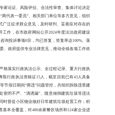
专家论证、风险评估、合法性审查、集体讨论决定
关
“两代表一委员”、相关部门单位等多方意见，组织
式广泛征求群众意见，及时研判、妥善应对存在的
工作，在市政府网站公开2024年度法治政府建设
上咨询投诉事项
0
宗，均已答复，答复率达
100%。落
委、政府提供专业法律意见，推动全镇各项工作依
中严格落实行政执法公示、全过程记录、重大行政执
考取行政执法资格证
15
人，截至目前已有
43
人具备
一等节假日期间
“两违”问题管控，共组织拆除违章建
处密闭不严、
“滴洒漏”、随意倾倒建筑垃圾等违法
份，同时督促小区物业做好日常建筑垃圾处置工作；积
本全覆盖，对480余家餐饮场所和124家企业进