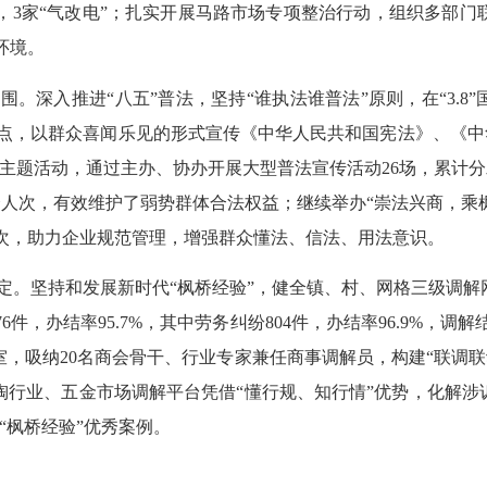
”，3家“气改电”；扎实开展马路市场专项整治行动，组织多部
环境。
氛围。
深入推进
“八五”普法，坚持“谁执法谁普法”原则，在“3.8”国
时间节点，以群众喜闻乐见的形式宣传《中华人民共和国宪法》、《
等主题活动，
通过主办、协办开展大型普法宣传活动
26
场
，累计分
0余人次，有效维护了弱势群体合法权益；继续举办“崇法兴商，乘
人次，助力企业规范管理，增强群众懂法、信法、用法意识。
定。
坚持和发展新时代
“枫桥经验”，健全镇、村、网格三级调解
76
件，办结率
95.7
%，其中劳务纠纷
804
件，办结率
96.9
%，调解
室，吸纳
20名商会骨干、行业专家兼任商事调解员，构建“联调联
陶行业、五金市场调解平台凭借“懂行规、知行情”优势，化解涉诉纠
“枫桥经验”优秀案例。