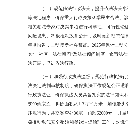
（二）规范依法行政决策，提升依法决策水
等法定程序，确保重大行政决策科学民主合法。
相关领域专家对决策事项进行科学性、可行性论
风险隐患。积极推动政务公开，及时更新动态信息
年度报告，主动接受社会监督。
2025年
累计主动
实“一社区一法律顾问”及法律顾问制度，邀
请
法律
法开展，促进依法行政。
（三）加强行政执法监督，规范行政执法行
法决定法制审核制度，确保执法工作规范公正透明
行政执法证，确保执法人员具备扎实的法律知识
筑
90
余宗次，拆除面积约
1
.
3
万
平方米
；加强源头
违规行为，共立案查处30宗，罚款62000元；
极推动燃气安全整治和餐饮油烟治理工作，对燃气