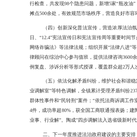
行检查，共发现98个隐患问题，新增5家“瓶改油
摊点
500余处，有效规范市场秩序，营造良好市容
（四）创新深化普法宣传，营造浓厚法治
日、“12.4”宪法宣传日和宪法宣传周等重要
网络诈骗法》等法律法规；
组织开展
“法律八进”
律顾问在综治中心参与值班，提供法律咨询
360
例复盘、涉诉分析等形式授课，覆盖群众超
2万
（五）依法化解矛盾纠纷，维护社会和谐稳
业调解室”等特色调解，
全镇累计受理矛盾纠纷
23
群体性事件和
“民转刑”案件；“
依托法商诉调工作
4件，成功率超80%，获全国工商联通报表扬；建
业事、行业解”。陶成”四步调解法入选省级新时代
二、
下一年度推进法治政府建设的主要安排