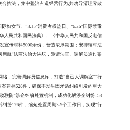
门联合执法，集中整治占道经营行为
,共
劝导清理零散
际妇女节、“3.15”消费者权益日、“6.26”国际禁毒
中华人民共和国民法典》、《中华人民共和国反电信
发宣传材料
5000
余份
，营造浓厚氛围；
安排镇村法
枫启航”法商法治大讲坛
，邀请法官、调解员通过案
网络，完善
调解员信息库，
打造
“自己人调解室”“行
结案建档
528件，
确保不发生因矛盾纠纷引发的重大
动联防”涉企纠纷处置机制，成功化解涉企纠纷153
纷176件，缩短处置周期3-5个工作日，实现“行