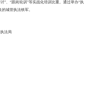
研讨”、“跟岗轮训”等实战化培训比重。通过举办“执
良的城管执法铁军。
合执法局