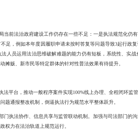
局
当前
法治政府建设
工作仍存在一些不足：
一是
执法规范化仍有
有不足，
例如
本年度因履职申请未按时答复等问题导致
3起行政
执法人员运用法治思维破解难题的能力仍有短板，系统性、实战
流动摊贩、新市民等特定群体的针对性普法效果有待提升。
执法平台，推动一般程序案件实现
100%线上办理、全程闭环监
立问题通报整改机制，倒逼执法行为规范水平整体跃升。
部门执法协作、信息共享与监管联动机制。加强与司法部门的沟
行政权力在法治轨道上规范运行。