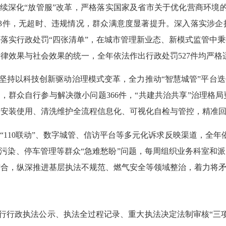
续深化
“放管服”改革，严格落实国家及省市关于优化营商环境
33件，无超时、违规情况，群众满意度显著提升。深入落实涉
落实行政处罚“四张清单”，在城市管理新业态、新模式监管中
律效果与社会效果的统一，全年依法作出行政处罚527件均严格
坚持以科技创新驱动治理模式变革，全力推动
“智慧城管”平台
件，群众自行参与解决微小问题366件，“共建共治共享”治理
化器安装使用、清洗维护全流程信息化、可视化自检与管控，精准
通
“110联动”、数字城管、信访平台等多元化诉求反映渠道，全年
污染、
停车管理等群众
“急难愁盼”问题，
每周
组织
业务科室和派
相结合，纵深推进基层执法不规范、燃气安全等领域整治，着力将
行行政执法公示、执法全过程记录、重大执法决定法制审核
“三