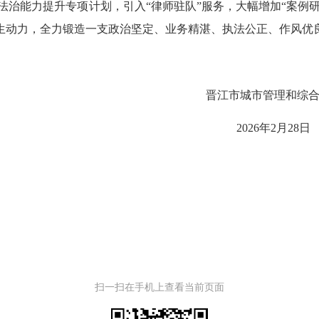
法治能力提升专项计划，引入
“律师驻队”服务，大幅增加“案例
生动力，全力锻造一支政治坚定、业务精湛、执法公正、作风优
晋江市城市管理
和综
02
6
年
2
月
28
日
扫一扫在手机上查看当前页面