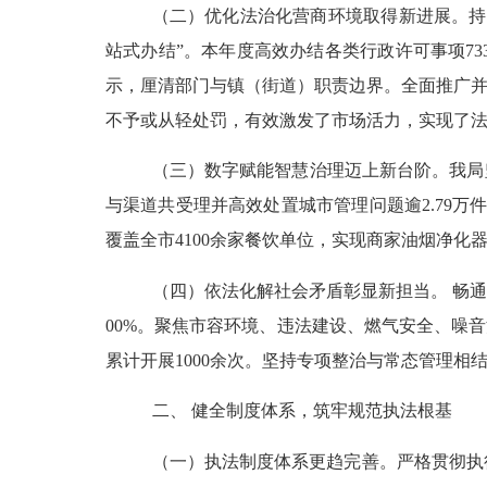
（
二
）优化法治化营商环境取得新进展。
持
站式办结”。本年度高效办结各类行政许可事项7
示，厘清部门与镇（街道）职责边界。全面推广并
不予或从轻处罚，有效激发了市场活力，实现了法
（
三
）数字赋能智慧治理迈上新台阶。
我局
与渠道共受理并高效处置城市管理问题逾2.79万
覆盖全市4100余家餐饮单位，实现商家油烟净
（
四
）依法化解社会矛盾彰显新担当。
畅
00%。聚焦市容环境、违法建设、
燃气安全、噪音
累计开展1000余次。坚持专项整治与常态管理
二、
健全制度体系，筑牢规范执法根基
（一）执法制度体系更趋完善。
严格贯彻执