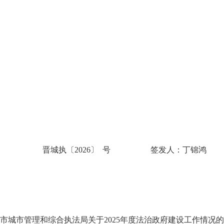
晋城
执
〔
202
6
〕
号
签发人：
丁锦鸿
市
城市管理和综合执法局关于
202
5
年度
法治政府建设
工作
情况的