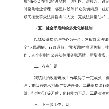
展
“蒲公英在普法”进乡村、进社区、进校园、进
时聚焦物业管理、邻里纠纷等群众关切问题，组织
顾问接受群众法律咨询
82
人次，完成法律援助
4
件
（五）健全矛盾纠纷多元化解机制
以镇级基层治理中心为平台，发挥首席法律
全
“人民调解、行政调解、司法调解”联调机制，
作，
20
个村制作公共法律服务联系牌，新增港塔
二、存在问题
我镇法治政府建设工作取得了一定成效，
理，难以有效承担基层普法任务。
二是
基层调解
纷、征地拆迁等矛盾，化解能力不足。
三是
法治
三、下一步工作计划