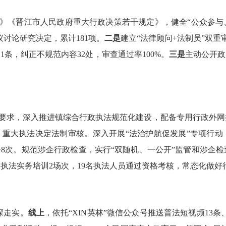
》《晋江市人民政府重大行政决策若干规定》，健全
“公众参
议讨论研究决定，累计
18
1
项。
二是
建立
“法律顾问
+
法制员”双重
11
条，纠正不规范内容
32
处，审查通过率
100%
。
三是
主动公开政
要求，深入推进镇综合行政执法规范化建设，配备专用行政外网
、重大执法决定法制审核。深入开展“法治护航促发展”专项行
务
8
次。规范涉企行政检查，实行“双随机、一公开”监管和涉企
、执法实务培训
2
场次，
19
名执法人员通过资格考核，常态化做好
深走实。
线上
，依托
“
XIN
英林”微信公众号推送普法短视频
13
条