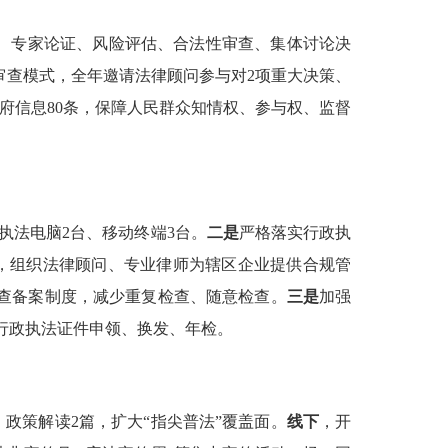
与、专家论证、风险评估、合法性审查、集体讨论决
审查模式，全年邀请法律顾问参与对
2
项重大决策、
府信息
80
条，保障人民群众知情权、参与权、监督
执法电脑
2
台、移动终端
3
台。
二是
严格落实行政执
动，组织法律顾问、专业律师为辖区企业提供合规管
检查备案制度，减少重复检查、随意检查。
三是
加强
行政执法证件申领、换发、年检。
、政策解读
2
篇，扩大“指尖普法”覆盖面。
线下
，开