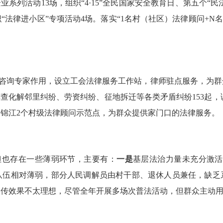
企业系列活动
13
场，组织“
4
·
15
”全民国家安全教育日、第五个“民
“法律进小区”专项活动
4
场。落实“
1
名村（社区）法律顾问
+N
名
。
咨询专家作用，设立工会法律服务工作站，律师驻点服务，为群
排查化解邻里纠纷、劳资纠纷、征地拆迁等各类矛盾纠纷
153
起，
、锦江
2
个村级法律顾问示范点，为群众提供家门口的法律服务。
但也存在一些薄弱环节，主要有：
一是
基层法治力量未充分激活
队伍相对薄弱，部分人民调解员由村干部、退休人员兼任，缺乏
宣传效果不太理想，尽
管全年开展多场次普法活动，但群众主动