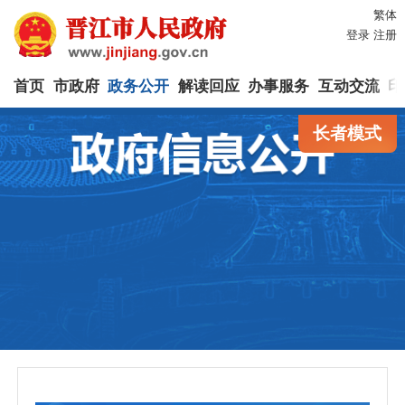
繁体
登录
注册
首页
市政府
政务公开
解读回应
办事服务
互动交流
印
长者模式