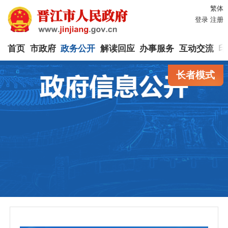
繁体
登录
注册
首页
市政府
政务公开
解读回应
办事服务
互动交流
印
长者模式