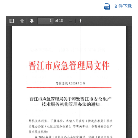
文件下载
局
社
全
经
生