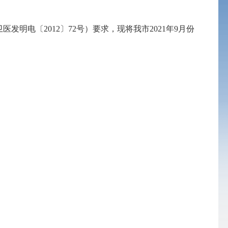
发明电〔2012〕72号）要求，现将我市202
1
年
9
月份