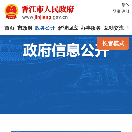
繁体
登录
注册
首页
市政府
政务公开
解读回应
办事服务
互动交流
印
长者模式